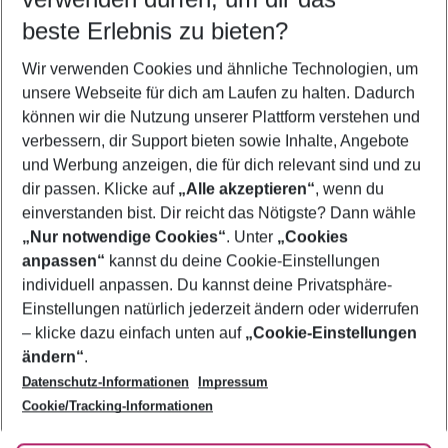
10.08.26
–
08.08.27
5-8 Nächte
beste Erlebnis zu bieten?
Wer wird verreisen
Wir verwenden Cookies und ähnliche Technologien, um
2 Erwachsene
Keine Kinder
unsere Webseite für dich am Laufen zu halten. Dadurch
können wir die Nutzung unserer Plattform verstehen und
Mehr Filter anzeigen
verbessern, dir Support bieten sowie Inhalte, Angebote
und Werbung anzeigen, die für dich relevant sind und zu
dir passen. Klicke auf
„Alle akzeptieren“
, wenn du
einverstanden bist. Dir reicht das Nötigste? Dann wähle
„Nur notwendige Cookies“
. Unter
„Cookies
anpassen“
kannst du deine Cookie-Einstellungen
Footer
Footer navigation
individuell anpassen. Du kannst deine Privatsphäre-
Über uns
Einstellungen natürlich jederzeit ändern oder widerrufen
AGB
– klicke dazu einfach unten auf
„Cookie-Einstellungen
Service & Hilfe
Bestpreisgarantie
ändern“
.
Datenschutz-Informationen
Impressum
Agenturbetreuung
Cookie-Einstellungen ändern
Folge uns
Barrierefreies Reisen
Cookie/Tracking-Informationen
Cookie-Richtlinie
Check-in
Datenschutz