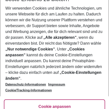
Wer wird verreisen
Wir verwenden Cookies und ähnliche Technologien, um
2 Erwachsene
Keine Kinder
unsere Webseite für dich am Laufen zu halten. Dadurch
können wir die Nutzung unserer Plattform verstehen und
Mehr Filter anzeigen
verbessern, dir Support bieten sowie Inhalte, Angebote
und Werbung anzeigen, die für dich relevant sind und zu
dir passen. Klicke auf
„Alle akzeptieren“
, wenn du
einverstanden bist. Dir reicht das Nötigste? Dann wähle
„Nur notwendige Cookies“
. Unter
„Cookies
anpassen“
kannst du deine Cookie-Einstellungen
Footer
Footer navigation
individuell anpassen. Du kannst deine Privatsphäre-
Über uns
Einstellungen natürlich jederzeit ändern oder widerrufen
AGB
– klicke dazu einfach unten auf
„Cookie-Einstellungen
Service & Hilfe
Bestpreisgarantie
ändern“
.
Datenschutz-Informationen
Impressum
Agenturbetreuung
Cookie-Einstellungen ändern
Folge uns
Barrierefreies Reisen
Cookie/Tracking-Informationen
Cookie-Richtlinie
Check-in
Datenschutz
FAQ
Fakten
Cookie anpassen
HanseMerkur Reiseversicherung
Flexibel buchen