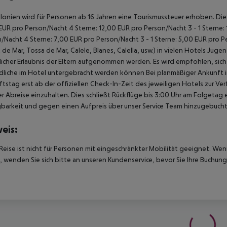
alonien wird für Personen ab 16 Jahren eine Tourismussteuer erhoben. Die Z
EUR pro Person/Nacht 4 Sterne: 12,00 EUR pro Person/Nacht 3 - 1 Sterne:
/Nacht 4 Sterne: 7,00 EUR pro Person/Nacht 3 - 1 Sterne: 5,00 EUR pro P
t de Mar, Tossa de Mar, Calele, Blanes, Calella, usw.) in vielen Hotels Ju
tlicher Erlaubnis der Eltern aufgenommen werden. Es wird empfohlen, si
liche im Hotel untergebracht werden können Bei planmäßiger Ankunft 
tstag erst ab der offiziellen Check-In-Zeit des jeweiligen Hotels zur Ve
r Abreise einzuhalten. Dies schließt Rückflüge bis 3:00 Uhr am Folgeta
barkeit und gegen einen Aufpreis über unser Service Team hinzugebuch
eis:
Reise ist nicht für Personen mit eingeschränkter Mobilität geeignet. We
 wenden Sie sich bitte an unseren Kundenservice, bevor Sie Ihre Buchung