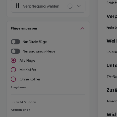
Schlaf
Verpflegung wählen
Ver
Frühst
Flüge anpassen
Well
Nur Direktflüge
Nur Eurowings-Flüge
Solari
Alle Flüge
Unte
Mit Koffer
TV-Ra
Ohne Koffer
Flugdauer
Flugdauer
Zusä
Americ
Bis zu 24 Stunden
Abflugzeiten
Abflugzeiten
Wich