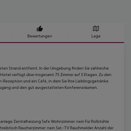
Bewertungen
Lage
hsten Strand entfernt. In der Umgebung finden Sie zahlreiche
Hotel verfügt über insgesamt 75 Zimmer auf 5 Etagen. Zu den
-Rezeption und ein Café, in dem Sie Ihre Lieblingsgetränke
zugang und den gut ausgestatteten Konferenzräumen.
aanlage Zentralheizung Safe Wohnzimmer: nein Für Rollstühle
reibtisch Raucherzimmer: nein Sat.-TV Rauchmelder Anzahl der