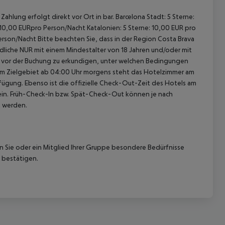
ahlung erfolgt direkt vor Ort in bar. Barcelona Stadt: 5 Sterne:
 10,00 EURpro Person/Nacht Katalonien: 5 Sterne: 10,00 EUR pro
erson/Nacht Bitte beachten Sie, dass in der Region Costa Brava
gendliche NUR mit einem Mindestalter von 18 Jahren und/oder mit
ch vor der Buchung zu erkundigen, unter welchen Bedingungen
im Zielgebiet ab 04:00 Uhr morgens steht das Hotelzimmer am
rfügung. Ebenso ist die offizielle Check-Out-Zeit des Hotels am
g ein. Früh-Check-In bzw. Spät-Check-Out können je nach
t werden.
nn Sie oder ein Mitglied Ihrer Gruppe besondere Bedürfnisse
 bestätigen.