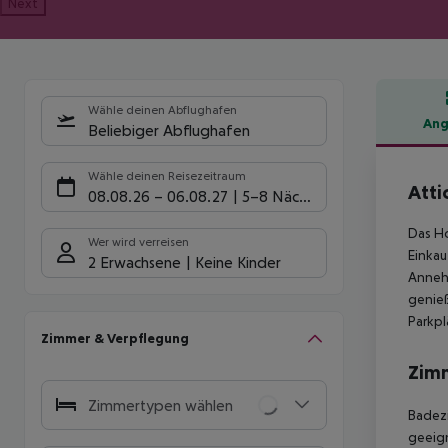
Next
Wähle deinen Abflughafen
Ang
Beliebiger Abflughafen
Hote
Wähle deinen Reisezeitraum
Atti
08.08.26
–
06.08.27
5-8 Nächte
Das Ho
Wer wird verreisen
Einkau
2 Erwachsene
Keine Kinder
Annehm
genie
Parkpl
Zimmer & Verpflegung
Zim
Zimmertypen wählen
Badezi
geeign