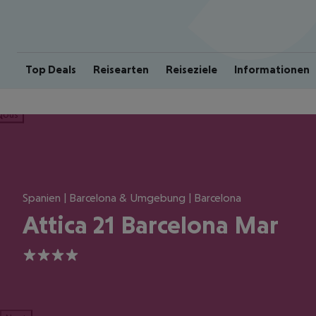
Top Deals
Reisearten
Reiseziele
Informationen
ious
Spanien | Barcelona & Umgebung | Barcelona
Attica 21 Barcelona Mar
4