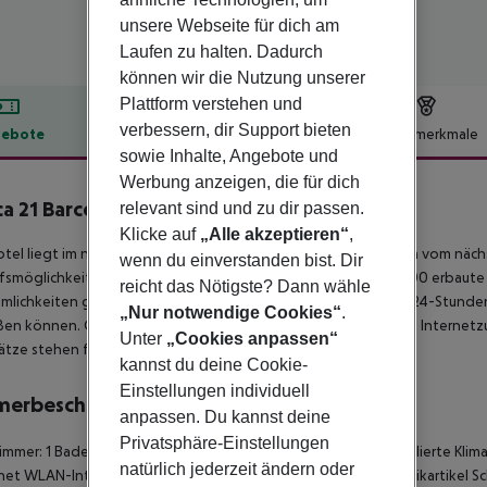
unsere Webseite für dich am
Laufen zu halten. Dadurch
können wir die Nutzung unserer
Plattform verstehen und
verbessern, dir Support bieten
ebote
Hotelbeschreibung
Hotelmerkmale
sowie Inhalte, Angebote und
lbeschreibung
Werbung anzeigen, die für dich
ca 21 Barcelona Mar
relevant sind und zu dir passen.
4
Klicke auf
„Alle akzeptieren“
,
tel liegt im neuen Viertel Diagonal Mar in Barcelona, nur 200 m vom näc
wenn du einverstanden bist. Dir
fsmöglichkeiten und Unterhaltungsangebote. Das im Jahr 2000 erbaute 
reicht das Nötigste? Dann wähle
lichkeiten gehören ein elegantes Foyer mit Aufzügen, eine 24-Stunden
„Nur notwendige Cookies“
.
ßen können. Geschäftsreisende profitieren vom hoteleigenen Internet
Unter
„Cookies anpassen“
ätze stehen für Gäste mit Auto zur Verfügung.
kannst du deine Cookie-
Einstellungen individuell
merbeschreibung
anpassen. Du kannst deine
Privatsphäre-Einstellungen
mmer: 1 Badewanne Haartrockner Minikühlschrank Zentral regulierte Klim
natürlich jederzeit ändern oder
et WLAN-Internetzugang Wiege auf Bestellung: nein Kosmetikartikel Sch