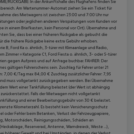
ME/RÜCKGABE:
In der Ankunftshalle des Flughafens finden Sie
ngsbereich. Am Wartenummer-Automat ziehen Sie ein Ticket für
nahme des Mietwagens ist zwischen 23:00 und 7:00 Uhr nur
spätungen oder jeglichen anderen Verspätungen vom Kunden vor
 in einem Briefkasten, kein Personal vor Ort).
Übernahme und
ten Sie, dass bei einer früheren Rückgabe als gebucht die
ür die frühere Rückgabe keine extra Gebühr erhoben.
, Ford Ka o. ähnlich, 3-türer mit Klimaanlage und Radio,
immer = Kategorie C1, Ford Fiesta o. ähnlich, 3- oder 5-türer
ien gegen Aufpreis und auf Anfrage buchbar.
FAHRER:
Der
nes gültigen Führerscheins sein.
Zuschlag für Fahrer unter 21
ren: 7,00 €/Tag max 84,00 €
Zuschlag zusätzlicher Fahrer: 7,95
und muss vollgetankt zurückgegeben werden. Bei Übernahme
 dem Wert einer Tankfüllung belastet (der Wert ist abhängig
urückerstattet. Falls der Mietwagen nicht vollgetankt
Tankfüllung und einer Bearbeitungsgebühr von 30 € belastet.
renzte Kilometerzahl.
Es besteht kein Versicherungsschutz
sel oder Fehler beim Betanken, Verlust der Fahrzeugpapiere,
ng, Motorschäden, Reinigungsschäden, Schäden an
(Heckablage, Reserverad, Antenne, Warndreieck, Weste ...),
 bei höherer Gewalt und bei Umständen, in denen der Verlust