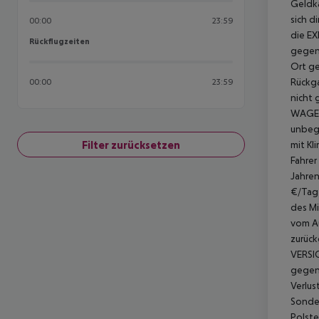
Geldka
sich d
00:00
23:59
die EX
Rückflugzeiten
Rückflugzeiten
gegen 
Ort ge
Rückga
00:00
23:59
nicht 
WAGENT
unbegr
Filter zurücksetzen
mit Kl
Fahrer
Jahren
€/Tag
des Mi
vom Au
zurück
VERSI
gegen 
Verlus
Sonder
Polste