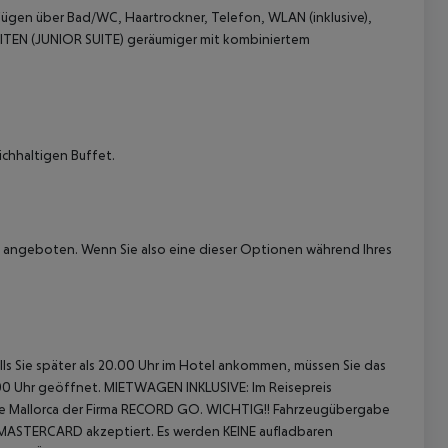
fügen über Bad/WC, Haartrockner, Telefon, WLAN (inklusive),
UITEN (JUNIOR SUITE) geräumiger mit kombiniertem
chhaltigen Buffet.
angeboten. Wenn Sie also eine dieser Optionen während Ihres
 akzeptieren
.
ls Sie später als 20.00 Uhr im Hotel ankommen, müssen Sie das
.00 Uhr geöffnet.
MIETWAGEN INKLUSIVE:
Im Reisepreis
de Mallorca der Firma RECORD GO.
WICHTIG!! Fahrzeugübergabe
r MASTERCARD akzeptiert. Es werden KEINE aufladbaren