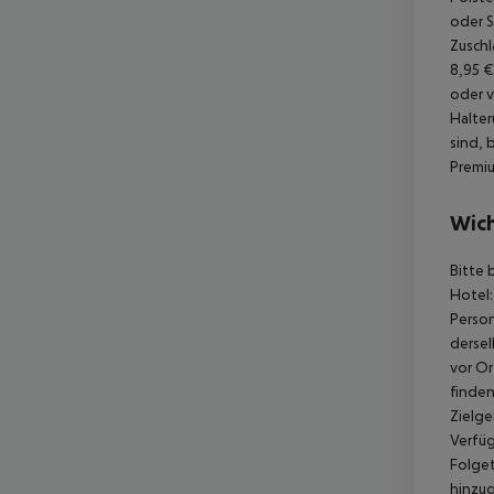
oder S
Zuschl
8,95 €
oder v
Halter
sind, 
Premiu
Wich
Bitte 
Hotel:
Person
dersel
vor Or
finden
Zielge
Verfüg
Folget
hinzu