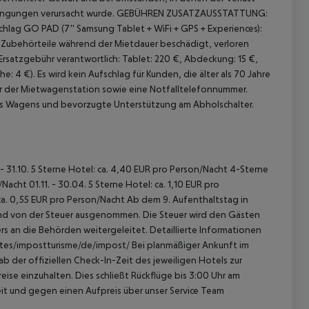
ingungen verursacht wurde.
GEBÜHREN ZUSATZAUSSTATTUNG:
hlag GO PAD (7'' Samsung Tablet + WiFi + GPS + Experiences):
Zubehörteile während der Mietdauer beschädigt, verloren
Ersatzgebühr verantwortlich: Tablet: 220 €, Abdeckung: 15 €,
he: 4 €).
Es wird kein Aufschlag für Kunden, die älter als 70 Jahre
 der Mietwagenstation sowie eine Notfalltelefonnummer.
des Wagens und bevorzugte Unterstützung am Abholschalter.
 - 31.10. 5 Sterne Hotel: ca. 4,40 EUR pro Person/Nacht 4-Sterne
acht 01.11. - 30.04. 5 Sterne Hotel: ca. 1,10 EUR pro
ca. 0,55 EUR pro Person/Nacht Ab dem 9. Aufenthaltstag in
sind von der Steuer ausgenommen. Die Steuer wird den Gästen
s an die Behörden weitergeleitet. Detaillierte Informationen
sites/impostturisme/de/impost/ Bei planmäßiger Ankunft im
 der offiziellen Check-In-Zeit des jeweiligen Hotels zur
ise einzuhalten. Dies schließt Rückflüge bis 3:00 Uhr am
t und gegen einen Aufpreis über unser Service Team