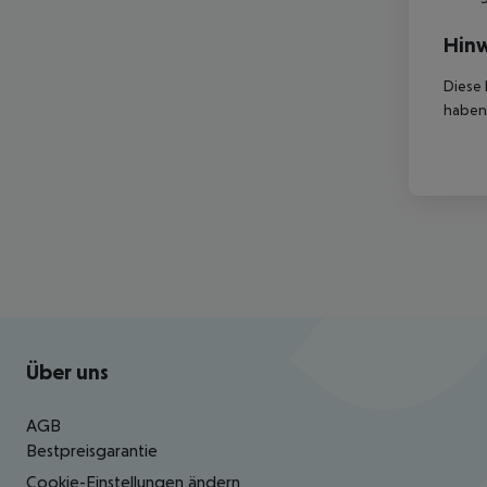
Hinw
Diese 
haben,
Footer
Footer navigation
Über uns
AGB
Bestpreisgarantie
Cookie-Einstellungen ändern