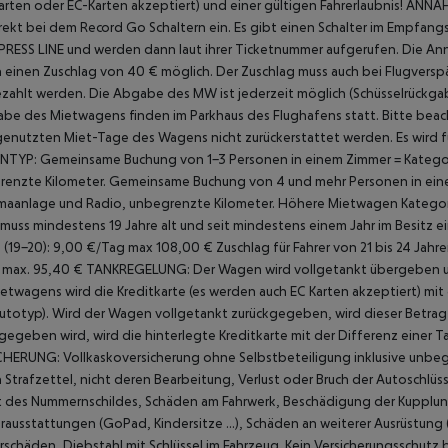
rten oder EC-Karten akzeptiert) und einer gültigen Fahrerlaubnis!
ANNAH
irekt bei dem Record Go Schaltern ein. Es gibt einen Schalter im Empfa
PRESS LINE und werden dann laut ihrer Ticketnummer aufgerufen. Die An
einen Zuschlag von 40 € möglich. Der Zuschlag muss auch bei Flugver
zahlt werden. Die Abgabe des MW ist jederzeit möglich (Schüsselrückgabe
be des Mietwagens finden im Parkhaus des Flughafens statt. Bitte beach
genutzten Miet-Tage des Wagens nicht zurückerstattet werden. Es wird f
YP: Gemeinsame Buchung von 1-3 Personen in einem Zimmer = Kategorie B
enzte Kilometer. Gemeinsame Buchung von 4 und mehr Personen in einem Z
imaanlage und Radio, unbegrenzte Kilometer. Höhere Mietwagen Kategor
 muss mindestens 19 Jahre alt und seit mindestens einem Jahr im Besitz ei
 (19-20): 9,00 €/Tag max 108,00 €
Zuschlag für Fahrer von 21 bis 24 Jah
 max. 95,40 €
TANKREGELUNG:
Der Wagen wird vollgetankt übergeben 
etwagens wird die Kreditkarte (es werden auch EC Karten akzeptiert) mit
totyp). Wird der Wagen vollgetankt zurückgegeben, wird dieser Betrag z
gegeben wird, wird die hinterlegte Kreditkarte mit der Differenz einer 
CHERUNG:
Vollkaskoversicherung ohne Selbstbeteiligung inklusive unbeg
Strafzettel, nicht deren Bearbeitung, Verlust oder Bruch der Autoschlüs
t des
Nummernschildes, Schäden am Fahrwerk, Beschädigung der Kupplu
ausstattungen (GoPad, Kindersitze ...), Schäden an weiterer Ausrüstung 
rschäden, Diebstahl mit Schlüssel im Fahrzeug. Kein Versicherungsschutz