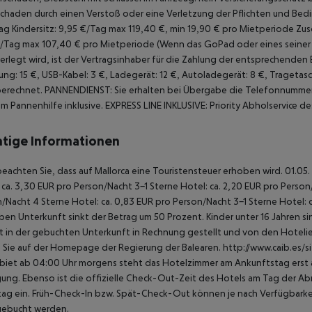
chaden durch einen Verstoß oder eine Verletzung der Pflichten und Bed
ag Kindersitz: 9,95 €/Tag max 119,40 €, min 19,90 € pro Mietperiode
Zusc
/Tag max 107,40 € pro Mietperiode (Wenn das GoPad oder eines seiner 
erlegt wird, ist der Vertragsinhaber für die Zahlung der entsprechenden 
ung: 15 €, USB-Kabel: 3 €, Ladegerät: 12 €, Autoladegerät: 8 €, Tragetasc
berechnet.
PANNENDIENST: Sie erhalten bei Übergabe die Telefonnummer
m Pannenhilfe inklusive.
EXPRESS LINE INKLUSIVE:
Priority Abholservice 
tige Informationen
beachten Sie, dass auf Mallorca eine Touristensteuer erhoben wird. 01.05.
 ca. 3,30 EUR pro Person/Nacht 3-1 Sterne Hotel: ca. 2,20 EUR pro Person/N
/Nacht 4 Sterne Hotel: ca. 0,83 EUR pro Person/Nacht 3-1 Sterne Hotel: 
ben Unterkunft sinkt der Betrag um 50 Prozent. Kinder unter 16 Jahren 
t in der gebuchten Unterkunft in Rechnung gestellt und von den Hotelier
 Sie auf der Homepage der Regierung der Balearen. http://www.caib.es/
biet ab 04:00 Uhr morgens steht das Hotelzimmer am Ankunftstag erst ab
ung. Ebenso ist die offizielle Check-Out-Zeit des Hotels am Tag der Abre
ag ein. Früh-Check-In bzw. Spät-Check-Out können je nach Verfügbarkei
gebucht werden.