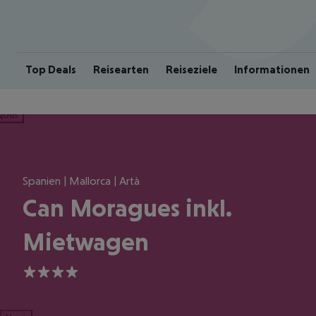
Top Deals
Reisearten
Reiseziele
Informationen
ious
Spanien | Mallorca | Artà
Can Moragues inkl.
Mietwagen
4