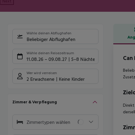
Next
Wähle deinen Abflughafen
Ang
Beliebiger Abflughafen
Hote
Wähle deinen Reisezeitraum
Can 
11.08.26
–
09.08.27
5-8 Nächte
Belieb
Wer wird verreisen
Zusatz
2 Erwachsene
Keine Kinder
Ziel
Zimmer & Verpflegung
Direkt
dersel
Zimmertypen wählen
Zim