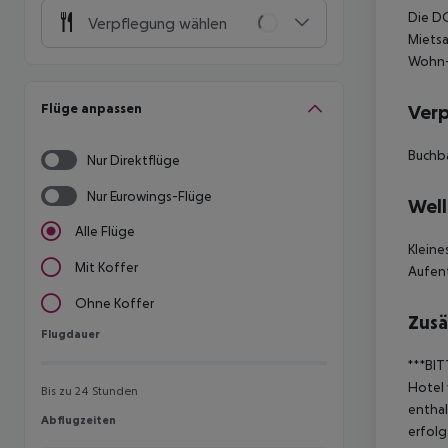
Die DO
Verpflegung wählen
Mietsa
Wohn-
Flüge anpassen
Ver
Buchba
Nur Direktflüge
Nur Eurowings-Flüge
Well
Alle Flüge
Kleine
Mit Koffer
Aufent
Ohne Koffer
Zusä
Flugdauer
Flugdauer
***BIT
Hotel 
Bis zu 24 Stunden
enthal
Abflugzeiten
Abflugzeiten
erfolg