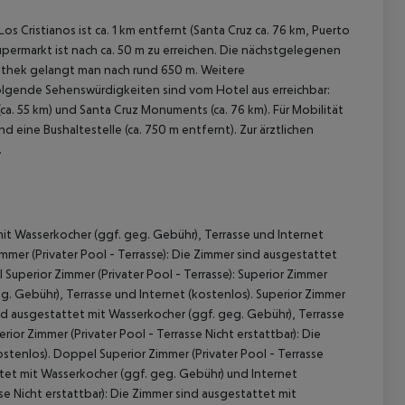
s Cristianos ist ca. 1 km entfernt (Santa Cruz ca. 76 km, Puerto
Supermarkt ist nach ca. 50 m zu erreichen. Die nächstgelegenen
kothek gelangt man nach rund 650 m. Weitere
olgende Sehenswürdigkeiten sind vom Hotel aus erreichbar:
 (ca. 55 km) und Santa Cruz Monuments (ca. 76 km). Für Mobilität
 eine Bushaltestelle (ca. 750 m entfernt). Zur ärztlichen
.
 akzeptieren
it Wasserkocher (ggf. geg. Gebühr), Terrasse und Internet
mmer (Privater Pool - Terrasse): Die Zimmer sind ausgestattet
Superior Zimmer (Privater Pool - Terrasse): Superior Zimmer
g. Gebühr), Terrasse und Internet (kostenlos). Superior Zimmer
sind ausgestattet mit Wasserkocher (ggf. geg. Gebühr), Terrasse
rior Zimmer (Privater Pool - Terrasse Nicht erstattbar): Die
stenlos). Doppel Superior Zimmer (Privater Pool - Terrasse
ttet mit Wasserkocher (ggf. geg. Gebühr) und Internet
se Nicht erstattbar): Die Zimmer sind ausgestattet mit