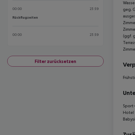
Wasser
00:00
23:59
geg. G
ausges
Rückflugzeiten
Rückflugzeiten
Zimmer
Zimmer
00:00
23:59
(ggf. 
Terras
Zimmer
Filter zurücksetzen
Ver
Frühst
Unte
Sport-
Hotel 
Babysi
Zusä