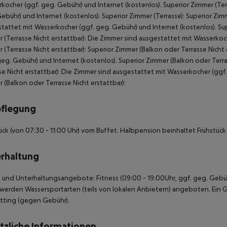
kocher (ggf. geg. Gebühr) und Internet (kostenlos). Superior Zimmer (Ter
ebühr) und Internet (kostenlos). Superior Zimmer (Terrasse): Superior Zimm
tattet mit Wasserkocher (ggf. geg. Gebühr) und Internet (kostenlos). Supe
 (Terrasse Nicht erstattbar): Die Zimmer sind ausgestattet mit Wasserkoc
 (Terrasse Nicht erstattbar): Superior Zimmer (Balkon oder Terrasse Nicht
geg. Gebühr) und Internet (kostenlos). Superior Zimmer (Balkon oder Terr
se Nicht erstattbar): Die Zimmer sind ausgestattet mit Wasserkocher (ggf
 (Balkon oder Terrasse Nicht erstattbar):
pflegung
ück (von 07:30 - 11:00 Uhr) vom Buffet. Halbpension beinhaltet Frühstü
rhaltung
 und Unterhaltungsangebote: Fitness (09:00 - 19:00Uhr, ggf. geg. Gebüh
werden Wassersportarten (teils von lokalen Anbietern) angeboten. Ein G
tting (gegen Gebühr).
tzliche Informationen