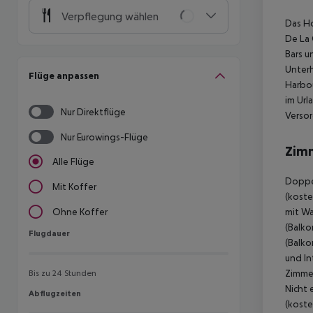
Verpflegung wählen
Das Ho
De La 
Bars u
Unterh
Flüge anpassen
Harbou
im Url
Nur Direktflüge
Versor
Nur Eurowings-Flüge
Zim
Alle Flüge
Doppel
Mit Koffer
(koste
mit Wa
Ohne Koffer
(Balko
Flugdauer
Flugdauer
(Balko
und In
Zimmer
Bis zu 24 Stunden
Nicht 
Abflugzeiten
Abflugzeiten
(koste