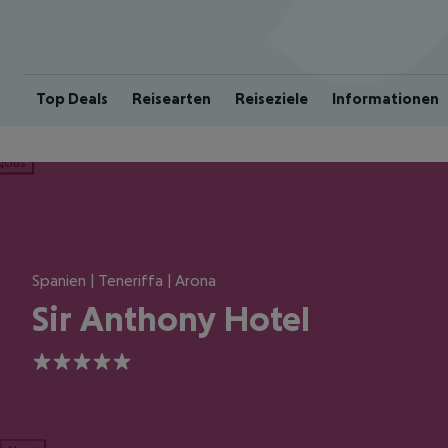
Top Deals
Reisearten
Reiseziele
Informationen
ious
Spanien | Teneriffa | Arona
Sir Anthony Hotel
5