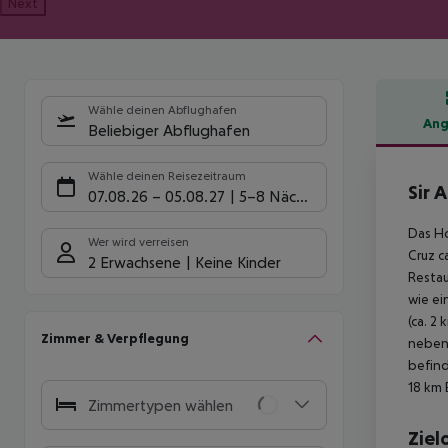
Next
Wähle deinen Abflughafen
Ang
Beliebiger Abflughafen
Hote
Wähle deinen Reisezeitraum
Sir 
07.08.26
–
05.08.27
5-8 Nächte
Das Ho
Wer wird verreisen
Cruz c
2 Erwachsene
Keine Kinder
Restau
wie ei
(ca. 2
Zimmer & Verpflegung
neben 
befind
18 km 
Zimmertypen wählen
Ziel