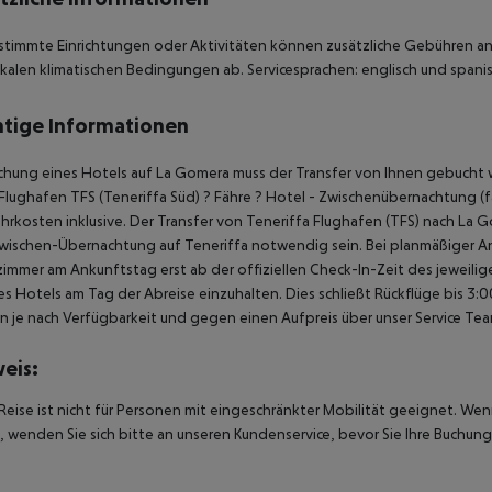
stimmte Einrichtungen oder Aktivitäten können zusätzliche Gebühren anf
kalen klimatischen Bedingungen ab. Servicesprachen: englisch und spanis
tige Informationen
chung eines Hotels auf La Gomera muss der Transfer von Ihnen gebucht w
Flughafen TFS (Teneriffa Süd) ? Fähre ? Hotel - Zwischenübernachtung (fal
hrkosten inklusive. Der Transfer von Teneriffa Flughafen (TFS) nach La G
wischen-Übernachtung auf Teneriffa notwendig sein. Bei planmäßiger A
immer am Ankunftstag erst ab der offiziellen Check-In-Zeit des jeweilig
es Hotels am Tag der Abreise einzuhalten. Dies schließt Rückflüge bis 3
 je nach Verfügbarkeit und gegen einen Aufpreis über unser Service Te
eis:
Reise ist nicht für Personen mit eingeschränkter Mobilität geeignet. We
 wenden Sie sich bitte an unseren Kundenservice, bevor Sie Ihre Buchung