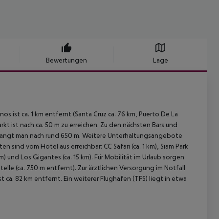
Bewertungen
Lage
os ist ca. 1 km entfernt (Santa Cruz ca. 76 km, Puerto De La
rkt ist nach ca. 50 m zu erreichen. Zu den nächsten Bars und
elangt man nach rund 650 m. Weitere Unterhaltungsangebote
n sind vom Hotel aus erreichbar: CC Safari (ca. 1 km), Siam Park
m) und Los Gigantes (ca. 15 km). Für Mobilität im Urlaub sorgen
lle (ca. 750 m entfernt). Zur ärztlichen Versorgung im Notfall
 ca. 82 km entfernt. Ein weiterer Flughafen (TFS) liegt in etwa