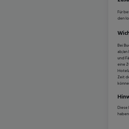
Für be
den lo
Wich
Bei Bu
ab/an 
und Fä
eine Z
Hotelz
Zeit d
können
Hinw
Diese 
haben,