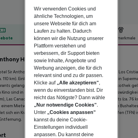
Wir verwenden Cookies und
ähnliche Technologien, um
unsere Webseite für dich am
Laufen zu halten. Dadurch
ebote
Hotelbeschreibung
Hotelmerkmale
können wir die Nutzung unserer
Plattform verstehen und
lbeschreibung
verbessern, dir Support bieten
Anthony Hotel
sowie Inhalte, Angebote und
5
Werbung anzeigen, die für dich
tel Sir Anthony befindet sich direkt am Sandstrand. Die Stadt Los Cristian
relevant sind und zu dir passen.
a. 110 km). Einkaufsmöglichkeiten liegen ca. 100 m vom Hotel, ein Superma
Klicke auf
„Alle akzeptieren“
,
rants gelangt man ebenfalls nach rund 50 m. Zur nächsten Diskothek g
wenn du einverstanden bist. Dir
n Kino sind in ca. 500 m Entfernung zu finden. Folgende Sehenswürdigkeite
reicht das Nötigste? Dann wähle
 km), Las Canadas National Park (ca. 55 km), Santa Cruz Monuments (ca. 76 k
„Nur notwendige Cookies“
.
einem Mietwagen-Verleih auch ein Taxistand (ca. 5 m) und eine Bushalteste
Unter
„Cookies anpassen“
et sich ein Krankenhaus in etwa 600 m Entfernung. Der Flughafen (TFN) ist
Entfernung.
kannst du deine Cookie-
Einstellungen individuell
ort
anpassen. Du kannst deine