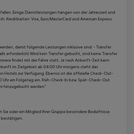
allen. Einige Dienstleistungen hängen von der Jahreszeit und
ch. Kreditkarten: Visa, Euro/MasterCard und American Express.
erden, damit folgende Leistungen inklusive sind: - Transfer
ls erforderlich) Wird kein Transfer gebucht, sind keine Transfer
omera findet mit der Fähre statt. Je nach Ankunft-Zeit kann
nkunft im Zielgebiet ab 04:00 Uhr morgens steht das
en Hotels zur Verfügung. Ebenso ist die offizielle Check-Out-
:00 Uhr am Folgetag ein. Früh-Check-In bzw. Spät-Check-Out
am hinzugebucht werden."
nn Sie oder ein Mitglied Ihrer Gruppe besondere Bedürfnisse
 bestätigen.