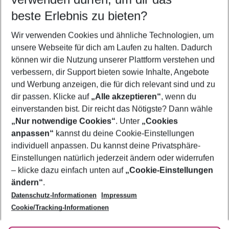
08.08.26
–
06.08.27
5-8 Nächte
beste Erlebnis zu bieten?
Wer wird verreisen
Wir verwenden Cookies und ähnliche Technologien, um
2 Erwachsene
Keine Kinder
unsere Webseite für dich am Laufen zu halten. Dadurch
können wir die Nutzung unserer Plattform verstehen und
Mehr Filter anzeigen
verbessern, dir Support bieten sowie Inhalte, Angebote
und Werbung anzeigen, die für dich relevant sind und zu
dir passen. Klicke auf
„Alle akzeptieren“
, wenn du
einverstanden bist. Dir reicht das Nötigste? Dann wähle
„Nur notwendige Cookies“
. Unter
„Cookies
anpassen“
kannst du deine Cookie-Einstellungen
Footer
Footer navigation
individuell anpassen. Du kannst deine Privatsphäre-
Über uns
Einstellungen natürlich jederzeit ändern oder widerrufen
AGB
– klicke dazu einfach unten auf
„Cookie-Einstellungen
Service & Hilfe
Bestpreisgarantie
ändern“
.
Datenschutz-Informationen
Impressum
Agenturbetreuung
Cookie-Einstellungen ändern
Folge uns
Barrierefreies Reisen
Cookie/Tracking-Informationen
Cookie-Richtlinie
Check-in
Datenschutz