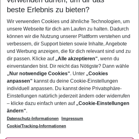
08.08.26
–
06.08.27
5-8 Nächte
beste Erlebnis zu bieten?
Wer wird verreisen
Wir verwenden Cookies und ähnliche Technologien, um
2 Erwachsene
Keine Kinder
unsere Webseite für dich am Laufen zu halten. Dadurch
können wir die Nutzung unserer Plattform verstehen und
Mehr Filter anzeigen
verbessern, dir Support bieten sowie Inhalte, Angebote
und Werbung anzeigen, die für dich relevant sind und zu
dir passen. Klicke auf
„Alle akzeptieren“
, wenn du
einverstanden bist. Dir reicht das Nötigste? Dann wähle
„Nur notwendige Cookies“
. Unter
„Cookies
anpassen“
kannst du deine Cookie-Einstellungen
Footer
Footer navigation
individuell anpassen. Du kannst deine Privatsphäre-
Über uns
Einstellungen natürlich jederzeit ändern oder widerrufen
AGB
– klicke dazu einfach unten auf
„Cookie-Einstellungen
Service & Hilfe
Bestpreisgarantie
ändern“
.
Datenschutz-Informationen
Impressum
Agenturbetreuung
Cookie-Einstellungen ändern
Folge uns
Barrierefreies Reisen
Cookie/Tracking-Informationen
Cookie-Richtlinie
Check-in
Datenschutz