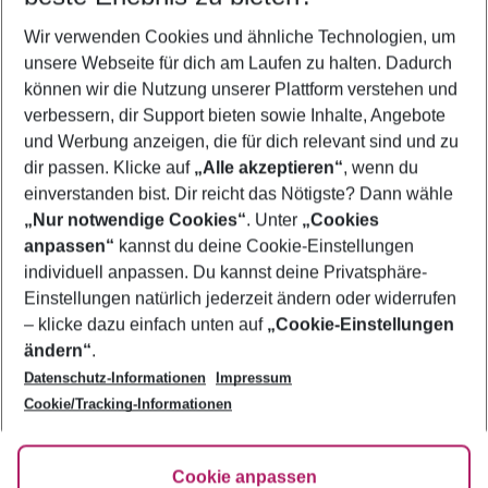
Wer wird verreisen
Wir verwenden Cookies und ähnliche Technologien, um
2 Erwachsene
Keine Kinder
unsere Webseite für dich am Laufen zu halten. Dadurch
können wir die Nutzung unserer Plattform verstehen und
Mehr Filter anzeigen
verbessern, dir Support bieten sowie Inhalte, Angebote
und Werbung anzeigen, die für dich relevant sind und zu
dir passen. Klicke auf
„Alle akzeptieren“
, wenn du
einverstanden bist. Dir reicht das Nötigste? Dann wähle
„Nur notwendige Cookies“
. Unter
„Cookies
anpassen“
kannst du deine Cookie-Einstellungen
Footer
Footer navigation
individuell anpassen. Du kannst deine Privatsphäre-
Über uns
Einstellungen natürlich jederzeit ändern oder widerrufen
AGB
– klicke dazu einfach unten auf
„Cookie-Einstellungen
Service & Hilfe
Bestpreisgarantie
ändern“
.
Datenschutz-Informationen
Impressum
Agenturbetreuung
Cookie-Einstellungen ändern
Folge uns
Barrierefreies Reisen
Cookie/Tracking-Informationen
Cookie-Richtlinie
Check-in
Datenschutz
FAQ
Fakten
Cookie anpassen
HanseMerkur Reiseversicherung
Flexibel buchen