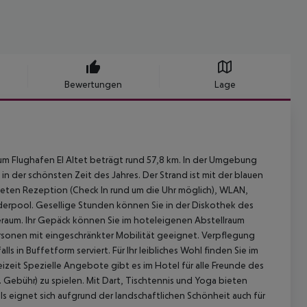
Bewertungen
Lage
um Flughafen El Altet beträgt rund 57,8 km. In der Umgebung
 in der schönsten Zeit des Jahres. Der Strand ist mit der blauen
neten Rezeption (Check In rund um die Uhr möglich), WLAN,
nderpool. Gesellige Stunden können Sie in der Diskothek des
seraum. Ihr Gepäck können Sie im hoteleigenen Abstellraum
Personen mit eingeschränkter Mobilität geeignet. Verpflegung
in Buffetform serviert. Für Ihr leibliches Wohl finden Sie im
eizeit Spezielle Angebote gibt es im Hotel für alle Freunde des
 Gebühr) zu spielen. Mit Dart, Tischtennis und Yoga bieten
s eignet sich aufgrund der landschaftlichen Schönheit auch für