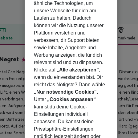
ähnliche Technologien, um
unsere Webseite für dich am
Laufen zu halten. Dadurch
können wir die Nutzung unserer
Plattform verstehen und
ebote
Hotelbeschreibung
Hotelmerkmale
verbessern, dir Support bieten
sowie Inhalte, Angebote und
lbeschreibung
Werbung anzeigen, die für dich
 Negret
relevant sind und zu dir passen.
4
Klicke auf
„Alle akzeptieren“
,
tel Cap Negret liegt in der Umgebung eines Kiesstrandes. Die Distanz z
wenn du einverstanden bist. Dir
 ein Freizeitpark (ca. 11,7 km) und ein Aquapark (ca. 9 km) für Abwechslung
reicht das Nötigste? Dann wähle
 ausgezeichnet. Das Hotel ist ausgestattet mit einer 24h am Tag geöff
„Nur notwendige Cookies“
.
Lift, einen Whirlpool sowie einer TV-Lounge. Im Freien gibt es einen Ki
 verbringen. Zu Ihrer Unterhaltung bietet das Hotel eine Bibliothek/Le
Unter
„Cookies anpassen“
uen. Aufgrund seiner barrierefreien Ausstattung ist das Hotel auch für 
kannst du deine Cookie-
ück wird vom Buffet angeboten. Mittag- und Abendessen werden ebenfalls 
Einstellungen individuell
ein Buffetrestaurant und eine Cafeteria sowie eine Poolbar. Sport und Fr
anpassen. Du kannst deine
orts. Auf dem Hotelgelände gibt es zudem die Möglichkeit, Billard (geg.
Privatsphäre-Einstellungen
eitere Sportarten viel Abwechslung im Urlaub. Die Umgebung Ihres Hotel
natürlich jederzeit ändern oder