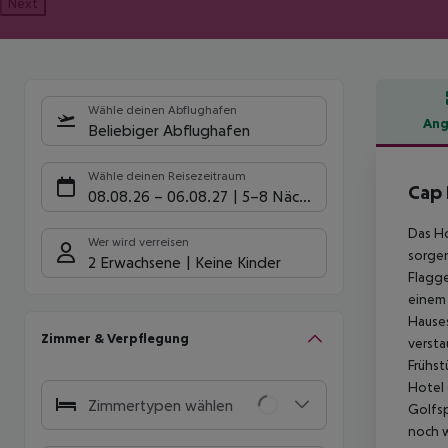
Next
Wähle deinen Abflughafen
Ang
Beliebiger Abflughafen
Hote
Wähle deinen Reisezeitraum
Cap
08.08.26
–
06.08.27
5-8 Nächte
Das Ho
Wer wird verreisen
sorgen
2 Erwachsene
Keine Kinder
Flagge
einem 
Hauses
Zimmer & Verpflegung
versta
Frühst
Hotel 
Zimmertypen wählen
Golfsp
noch w