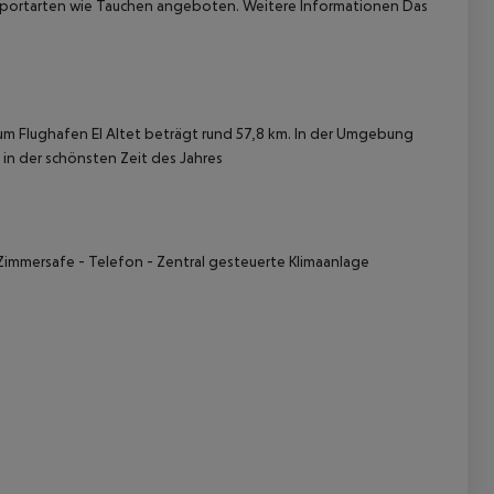
portarten wie Tauchen angeboten. Weitere Informationen Das
um Flughafen El Altet beträgt rund 57,8 km. In der Umgebung
g in der schönsten Zeit des Jahres
 akzeptieren
Zimmersafe - Telefon - Zentral gesteuerte Klimaanlage