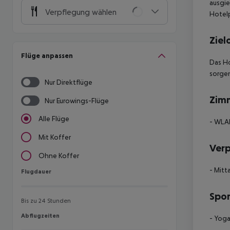
ausgi
Verpflegung wählen
Hotelp
Ziel
Flüge anpassen
Das Ho
sorgen
Nur Direktflüge
Zim
Nur Eurowings-Flüge
Alle Flüge
- WLAN
Mit Koffer
Ver
Ohne Koffer
- Mitt
Flugdauer
Flugdauer
Spor
Bis zu 24 Stunden
Abflugzeiten
Abflugzeiten
- Yoga