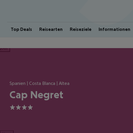
Top Deals
Reisearten
Reiseziele
Informationen
ious
Spanien | Costa Blanca | Altea
Cap Negret
4