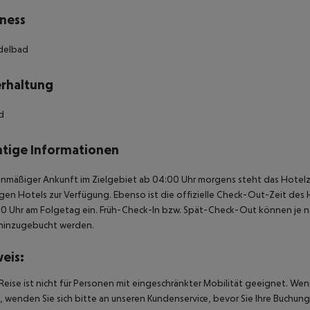
ness
udelbad
rhaltung
rd
tige Informationen
anmäßiger Ankunft im Zielgebiet ab 04:00 Uhr morgens steht das Hotelz
igen Hotels zur Verfügung. Ebenso ist die offizielle Check-Out-Zeit des 
00 Uhr am Folgetag ein. Früh-Check-In bzw. Spät-Check-Out können je n
hinzugebucht werden.
eis:
Reise ist nicht für Personen mit eingeschränkter Mobilität geeignet. We
 wenden Sie sich bitte an unseren Kundenservice, bevor Sie Ihre Buchung