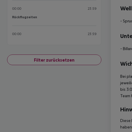
Well
00:00
23:59
Rückflugzeiten
Rückflugzeiten
- Spr
00:00
23:59
Unte
- Billa
Filter zurücksetzen
Wich
Bei pl
jeweil
bis 3:
Team 
Hinw
Diese 
haben,