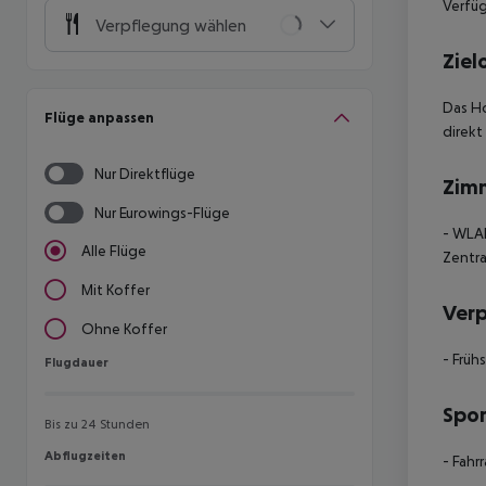
Verfü
Verpflegung wählen
Ziel
Das H
Flüge anpassen
direkt
Nur Direktflüge
Zim
Nur Eurowings-Flüge
- WLAN
Alle Flüge
Zentra
Mit Koffer
Ver
Ohne Koffer
- Früh
Flugdauer
Flugdauer
Spor
Bis zu 24 Stunden
Abflugzeiten
Abflugzeiten
- Fahr