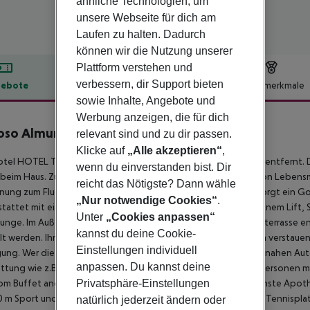
ähnliche Technologien, um
unsere Webseite für dich am
Laufen zu halten. Dadurch
können wir die Nutzung unserer
Plattform verstehen und
verbessern, dir Support bieten
ebote
Hotelbeschreibung
Hotelmerkmale
sowie Inhalte, Angebote und
lbeschreibung
Werbung anzeigen, die für dich
oso Almunecar
relevant sind und zu dir passen.
3
Klicke auf
„Alle akzeptieren“
,
otel HOTEL TOBOSO ALMUÑECAR liegt ca. 850 m vom Strand entfernt. Di
wenn du einverstanden bist. Dir
 beim Haus. Zur Innenstadt sind es ca. 650 m. Für den Einkauf von Lebens
reicht das Nötigste? Dann wähle
nung zum Flughafen beträgt rund 91,1 km. In der Umgebung sorgt ein Golfp
„Nur notwendige Cookies“
.
tattet mit einer 24h am Tag geöffneten Rezeption, WLAN, einem Lift, S
Unter
„Cookies anpassen“
nge. Im Außenbereich der Anlage können Sie auf der Sonnenterrasse en
kannst du deine Cookie-
lt werden. Ihr Gepäck können Sie im hoteleigenen Abstellraum verstauen.
Einstellungen individuell
ung. Wer die Urlaubsregion erkunden möchte, kann den hotelnahen Auto-
anpassen. Du kannst deine
ttung wie z.B. barrierefreien Zugängen ist das Hotel auch für Personen m
Privatsphäre-Einstellungen
vom Buffet angeboten.
Entfernungen Taxistand: ca. 550 m Nächste Apothe
0 m
Sport und Freizeit Für Freunde des Tennissports wartet ein Tennisplatz
natürlich jederzeit ändern oder