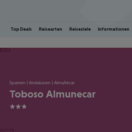
Top Deals
Reisearten
Reiseziele
Informationen
ious
Spanien | Andalusien | Almuñécar
Toboso Almunecar
3