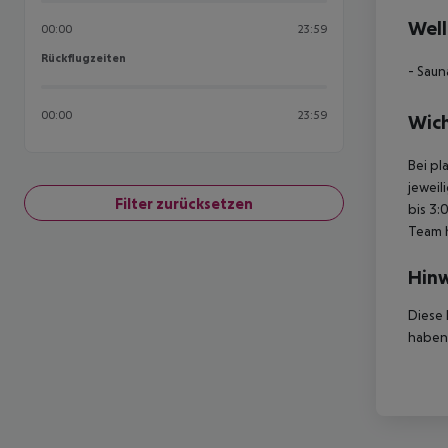
Well
00:00
23:59
Rückflugzeiten
Rückflugzeiten
- Saun
00:00
23:59
Wich
Bei pl
jeweil
Filter zurücksetzen
bis 3:
Team 
Hinw
Diese 
haben,