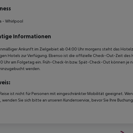
ness
a
- Whirlpool
tige Informationen
anmäßiger Ankunft im Zielgebiet ab 04:00 Uhr morgens steht das Hotelz
igen Hotels zur Verfügung. Ebenso ist die offizielle Check-Out-Zeit des 
00 Uhr am Folgetag ein. Früh-Check-In bzw. Spät-Check-Out können je n
hinzugebucht werden.
eis:
Reise ist nicht für Personen mit eingeschränkter Mobilität geeignet. We
 wenden Sie sich bitte an unseren Kundenservice, bevor Sie Ihre Buchung