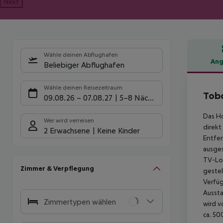
Next
Wähle deinen Abflughafen
Ang
Beliebiger Abflughafen
Hote
Wähle deinen Reisezeitraum
Tob
09.08.26
–
07.08.27
5-8 Nächte
Das H
Wer wird verreisen
direkt
2 Erwachsene
Keine Kinder
Entfer
ausges
TV-Lou
Zimmer & Verpflegung
gestel
Verfüg
Aussta
Zimmertypen wählen
wird 
ca. 50