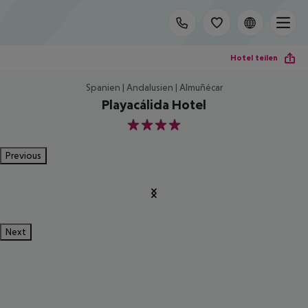
Hotel teilen
Spanien | Andalusien | Almuñécar
Playacálida Hotel
4
Previous
Next