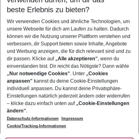
09.08.26
–
07.08.27
5-8 Nächte
beste Erlebnis zu bieten?
Wer wird verreisen
Wir verwenden Cookies und ähnliche Technologien, um
2 Erwachsene
Keine Kinder
unsere Webseite für dich am Laufen zu halten. Dadurch
können wir die Nutzung unserer Plattform verstehen und
Mehr Filter anzeigen
verbessern, dir Support bieten sowie Inhalte, Angebote
und Werbung anzeigen, die für dich relevant sind und zu
dir passen. Klicke auf
„Alle akzeptieren“
, wenn du
einverstanden bist. Dir reicht das Nötigste? Dann wähle
„Nur notwendige Cookies“
. Unter
„Cookies
anpassen“
kannst du deine Cookie-Einstellungen
Footer
Footer navigation
individuell anpassen. Du kannst deine Privatsphäre-
Über uns
Einstellungen natürlich jederzeit ändern oder widerrufen
AGB
– klicke dazu einfach unten auf
„Cookie-Einstellungen
Service & Hilfe
Bestpreisgarantie
ändern“
.
Datenschutz-Informationen
Impressum
Agenturbetreuung
Cookie-Einstellungen ändern
Folge uns
Barrierefreies Reisen
Cookie/Tracking-Informationen
Cookie-Richtlinie
Check-in
Datenschutz