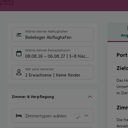
Next
Wähle deinen Abflughafen
Ang
Beliebiger Abflughafen
Hote
Wähle deinen Reisezeitraum
Port
08.08.26
–
06.08.27
5-8 Nächte
Ziel
Wer wird verreisen
2 Erwachsene
Keine Kinder
Das Ho
Unterh
m. Den
Zimmer & Verpflegung
Zim
Zimmertypen wählen
Die fr
Annehm