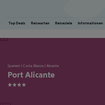
Top Deals
Reisearten
Reiseziele
Informationen
ious
Spanien | Costa Blanca | Alicante
Port Alicante
4