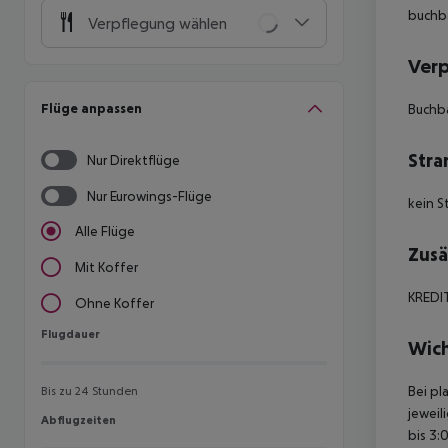
buchba
Verpflegung wählen
Ver
Flüge anpassen
Buchba
Stra
Nur Direktflüge
Nur Eurowings-Flüge
kein S
Alle Flüge
Zusä
Mit Koffer
KREDI
Ohne Koffer
Flugdauer
Flugdauer
Wich
Bei pl
Bis zu 24 Stunden
jeweil
Abflugzeiten
Abflugzeiten
bis 3: