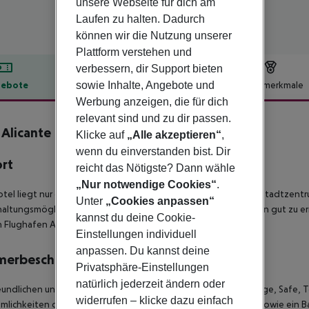
unsere Webseite für dich am
Laufen zu halten. Dadurch
können wir die Nutzung unserer
Plattform verstehen und
verbessern, dir Support bieten
sowie Inhalte, Angebote und
ebote
Hotelbeschreibung
Hotelmerkmale
Werbung anzeigen, die für dich
lbeschreibung
relevant sind und zu dir passen.
 Alicante
Klicke auf
„Alle akzeptieren“
,
4
wenn du einverstanden bist. Dir
ort
reicht das Nötigste? Dann wähle
„Nur notwendige Cookies“
.
tel liegt nur etwa 400m vom herrlichen Strand entfernt. Das Stadtzent
Unter
„Cookies anpassen“
altungsmöglichkeiten ist mit den öffentlichen Verkehrsmitteln gut zu e
kannst du deine Cookie-
 Flughafen Alicante erreichen Sie nach ca. 20km.
Einstellungen individuell
anpassen. Du kannst deine
merbeschreibung
Privatsphäre-Einstellungen
natürlich jederzeit ändern oder
eundlichen und geräumigen DOPPELZIMMER sind mit Klimaanlage, Safe, T
widerrufen – klicke dazu einfach
lichkeiten der klimatisierten Zimmer zählen ein Schreibtisch sowie e