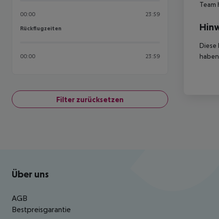
Team 
00:00
23:59
Hinw
Rückflugzeiten
Rückflugzeiten
Diese 
haben,
00:00
23:59
Filter zurücksetzen
Footer
Footer navigation
Über uns
AGB
Bestpreisgarantie