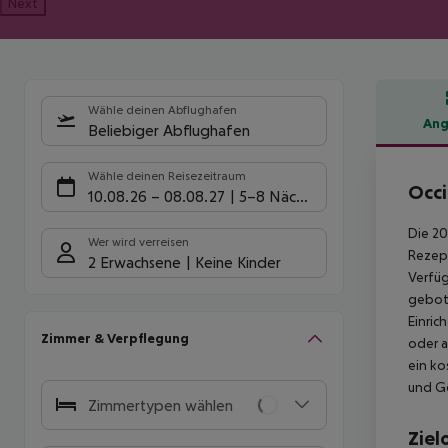
Next
Wähle deinen Abflughafen
Ang
Beliebiger Abflughafen
Hote
Wähle deinen Reisezeitraum
Occi
10.08.26
–
08.08.27
5-8 Nächte
Die 20
Wer wird verreisen
Rezept
2 Erwachsene
Keine Kinder
Verfüg
gebote
Einric
Zimmer & Verpflegung
oder a
ein ko
und Ge
Zimmertypen wählen
Ziel