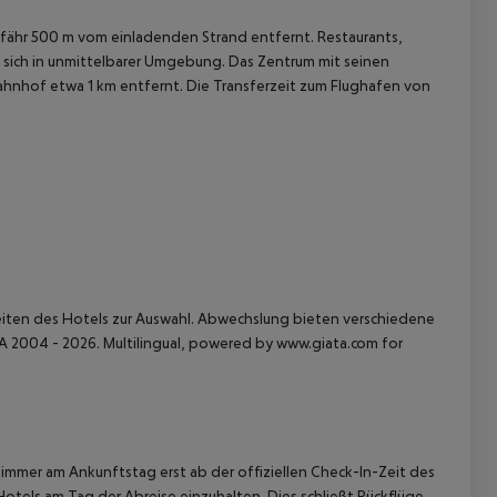
gefähr 500 m vom einladenden Strand entfernt. Restaurants,
 sich in unmittelbarer Umgebung. Das Zentrum mit seinen
Bahnhof etwa 1 km entfernt. Die Transferzeit zum Flughafen von
 akzeptieren
keiten des Hotels zur Auswahl. Abwechslung bieten verschiedene
A 2004 - 2026. Multilingual, powered by www.giata.com for
immer am Ankunftstag erst ab der offiziellen Check-In-Zeit des
Hotels am Tag der Abreise einzuhalten. Dies schließt Rückflüge