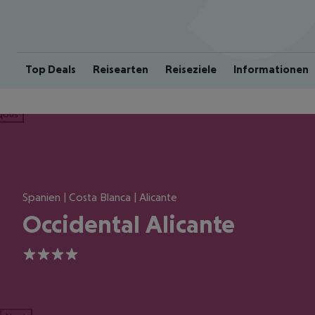
Top Deals
Reisearten
Reiseziele
Informationen
ious
Spanien | Costa Blanca | Alicante
Occidental Alicante
4