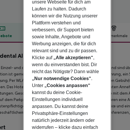
unsere Webseite für dich am
Laufen zu halten. Dadurch
können wir die Nutzung unserer
Plattform verstehen und
verbessern, dir Support bieten
ebote
Hotelbeschreibung
Hotelmerkmale
sowie Inhalte, Angebote und
Werbung anzeigen, die für dich
lbeschreibung
relevant sind und zu dir passen.
dental Alicante
Klicke auf
„Alle akzeptieren“
,
4
wenn du einverstanden bist. Dir
 Einzel- und die 65 Doppelzimmer verteilen sich auf 8 Etagen und sind üb
reicht das Nötigste? Dann wähle
ion ist gerne bei allen Fragen behilflich. Eine Gepäckaufbewahrung, ein
„Nur notwendige Cookies“
.
ung. Per WLAN erhalten die Gäste Zugang zum Internet (gegen Gebühr).
Unter
„Cookies anpassen“
n. Das Hotel verfügt über eine Reihe von behindertengerechten Annehm
kannst du deine Cookie-
htungen. Geschäfte sind ebenfalls vorhanden. Bei einer Anreise mit dem
Einstellungen individuell
uf dem Parkplatz parken. Zu den gebotenen Leistungen gehören eine Au
stenpflichtiger Zimmerservice, ein Weckdienst, ein Wäscheservice und e
anpassen. Du kannst deine
schäftlichem bietet das Business-Center ein Faxgerät. Für Konferenze
Privatsphäre-Einstellungen
natürlich jederzeit ändern oder
ort
widerrufen – klicke dazu einfach