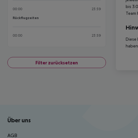
bis 3:
00:00
23:59
Team 
Rückflugzeiten
Rückflugzeiten
Hinw
00:00
23:59
Diese 
haben,
Filter zurücksetzen
Footer
Footer navigation
Über uns
AGB