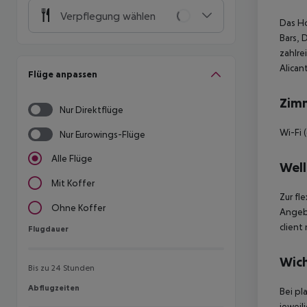
Verpflegung wählen
Das Ho
Bars, 
zahlre
Alican
Flüge anpassen
Zim
Nur Direktflüge
Wi-Fi 
Nur Eurowings-Flüge
Alle Flüge
Well
Mit Koffer
Zur fl
Ohne Koffer
Angebo
client
Flugdauer
Flugdauer
Wich
Bis zu 24 Stunden
Abflugzeiten
Abflugzeiten
Bei pl
jeweil