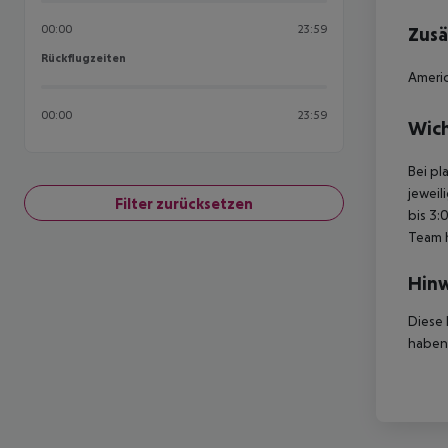
00:00
23:59
Zusä
Rückflugzeiten
Rückflugzeiten
Americ
00:00
23:59
Wich
Bei pl
jeweil
Filter zurücksetzen
bis 3:
Team 
Hinw
Diese 
haben,