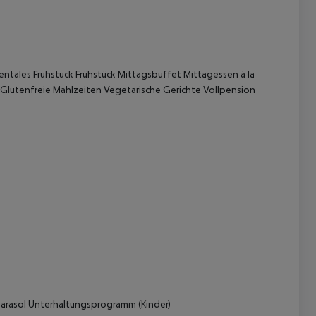
ntales Frühstück Frühstück Mittagsbuffet Mittagessen à la
 Glutenfreie Mahlzeiten Vegetarische Gerichte Vollpension
 akzeptieren
arasol Unterhaltungsprogramm (Kinder)