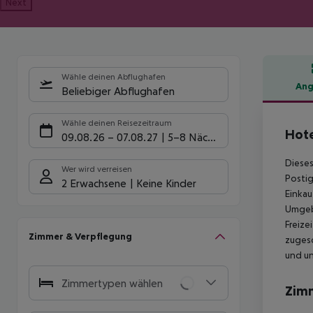
Next
Wähle deinen Abflughafen
Ang
Beliebiger Abflughafen
Hote
Wähle deinen Reisezeitraum
Hote
09.08.26
–
07.08.27
5-8 Nächte
Dieses
Wer wird verreisen
Postig
2 Erwachsene
Keine Kinder
Einkau
Umgebu
Freize
Zimmer & Verpflegung
zugesc
und un
Zimmertypen wählen
Zim