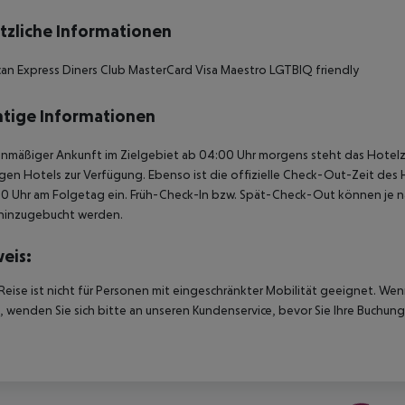
tzliche Informationen
an Express Diners Club MasterCard Visa Maestro LGTBIQ friendly
tige Informationen
anmäßiger Ankunft im Zielgebiet ab 04:00 Uhr morgens steht das Hotelz
igen Hotels zur Verfügung. Ebenso ist die offizielle Check-Out-Zeit des 
00 Uhr am Folgetag ein. Früh-Check-In bzw. Spät-Check-Out können je n
hinzugebucht werden.
eis:
Reise ist nicht für Personen mit eingeschränkter Mobilität geeignet. We
 wenden Sie sich bitte an unseren Kundenservice, bevor Sie Ihre Buchung