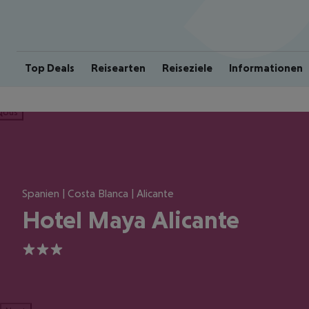
Top Deals
Reisearten
Reiseziele
Informationen
ious
Spanien | Costa Blanca | Alicante
Hotel Maya Alicante
3