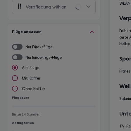
WLAN-
Verpflegung wählen
Ver
Frühst
Flüge anpassen
carte 
Halbp
Nur Direktflüge
Nur Eurowings-Flüge
Spor
Alle Flüge
Fitnes
Mit Koffer
Well
Ohne Koffer
Flugdauer
Flugdauer
Solar
Unte
Bis zu 24 Stunden
Abflugzeiten
Abflugzeiten
TV-Rau