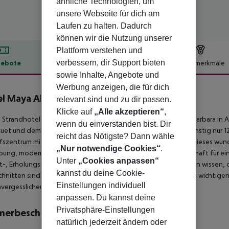
ähnliche Technologien, um
unsere Webseite für dich am
Laufen zu halten. Dadurch
können wir die Nutzung unserer
Plattform verstehen und
verbessern, dir Support bieten
ebote
Hotelbeschreibung
Hotelmerkmale
sowie Inhalte, Angebote und
lbeschreibung
Werbung anzeigen, die für dich
l Maya Alicante
relevant sind und zu dir passen.
3
Klicke auf
„Alle akzeptieren“
,
 Strandhotel genießt eine idyllische Lage neben der Burg St. Barbara in 
wenn du einverstanden bist. Dir
uet und dem Yachthafen entfernt, während der Flughafen günstig nur 12 
reicht das Nötigste? Dann wähle
fszentrum mit Restaurants und Unterhaltungsmöglichkeiten. Dieses wu
„Nur notwendige Cookies“
.
ng, moderne Annehmlichkeiten und herzliche Gastfreundschaft für ein
Unter
„Cookies anpassen“
it-, Erholungs- und Speisemöglichkeiten des Hotels zu schätzen wissen, d
kannst du deine Cookie-
hnitten sind. Die Zimmer sind schön eingerichtet und mit allen wichtig
Einstellungen individuell
vergesslichen Aufenthalt erforderlich sind.
anpassen. Du kannst deine
Privatsphäre-Einstellungen
merbeschreibung
natürlich jederzeit ändern oder