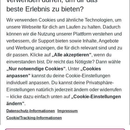
10.08.26
–
08.08.27
5-8 Nächte
beste Erlebnis zu bieten?
Wer wird verreisen
Wir verwenden Cookies und ähnliche Technologien, um
2 Erwachsene
Keine Kinder
unsere Webseite für dich am Laufen zu halten. Dadurch
können wir die Nutzung unserer Plattform verstehen und
Mehr Filter anzeigen
verbessern, dir Support bieten sowie Inhalte, Angebote
und Werbung anzeigen, die für dich relevant sind und zu
dir passen. Klicke auf
„Alle akzeptieren“
, wenn du
einverstanden bist. Dir reicht das Nötigste? Dann wähle
„Nur notwendige Cookies“
. Unter
„Cookies
anpassen“
kannst du deine Cookie-Einstellungen
Footer
Footer navigation
individuell anpassen. Du kannst deine Privatsphäre-
Über uns
Einstellungen natürlich jederzeit ändern oder widerrufen
AGB
– klicke dazu einfach unten auf
„Cookie-Einstellungen
Service & Hilfe
Bestpreisgarantie
ändern“
.
Datenschutz-Informationen
Impressum
Agenturbetreuung
Cookie-Einstellungen ändern
Folge uns
Barrierefreies Reisen
Cookie/Tracking-Informationen
Cookie-Richtlinie
Check-in
Datenschutz