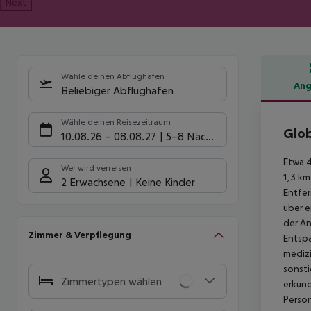
Next
Wähle deinen Abflughafen
Ang
Beliebiger Abflughafen
Hote
Wähle deinen Reisezeitraum
Glob
10.08.26
–
08.08.27
5-8 Nächte
Etwa 4
Wer wird verreisen
1,3 km
2 Erwachsene
Keine Kinder
Entfer
über e
der An
Zimmer & Verpflegung
Entspa
medizi
sonsti
Zimmertypen wählen
erkund
Person