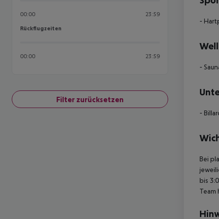
Spor
00:00
23:59
- Hart
Rückflugzeiten
Rückflugzeiten
Well
00:00
23:59
- Saun
Unte
Filter zurücksetzen
- Billa
Wich
Bei pl
jeweil
bis 3:
Team 
Hinw