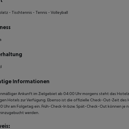
t
platz - Tischtennis - Tennis - Volleyball
ness
a
rhaltung
rd
tige Informationen
anmäßiger Ankunft im Zielgebiet ab 04:00 Uhr morgens steht das Hotelz
igen Hotels zur Verfügung. Ebenso ist die offizielle Check-Out-Zeit des 
00 Uhr am Folgetag ein. Früh-Check-In bzw. Spät-Check-Out können je n
hinzugebucht werden.
eis: