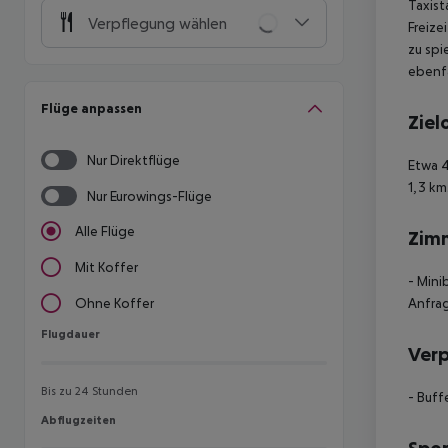
Taxist
Verpflegung wählen
Freize
zu spi
ebenfa
Flüge anpassen
Ziel
Nur Direktflüge
Etwa 4
1,3 km
Nur Eurowings-Flüge
Alle Flüge
Zim
Mit Koffer
- Mini
Anfra
Ohne Koffer
Flugdauer
Flugdauer
Ver
Bis zu 24 Stunden
- Buff
Abflugzeiten
Abflugzeiten