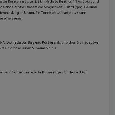
tes Krankenhaus: ca. 2,2 km Nächste Bank: ca. 1,1 km
Sport und
lgelände gibt es zudem die Möglichkeit, Billard (geg. Gebühr)
Abwechslung im Urlaub. Ein Tennisplatz (Hartplatz) kann
ie eine Sauna.
A. Die nächsten Bars und Restaurants erreichen Sie nach etwa
itteln gibt es einen Supermarkt in e
 akzeptieren
efon - Zentral gesteuerte Klimaanlage - Kinderbett (auf