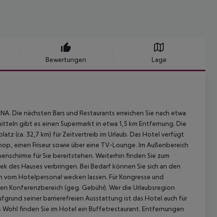
Bewertungen
Lage
A. Die nächsten Bars und Restaurants erreichen Sie nach etwa
mitteln gibt es einen Supermarkt in etwa 1,5 km Entfernung. Die
tz (ca. 32,7 km) für Zeitvertreib im Urlaub. Das Hotel verfügt
hop, einen Friseur sowie über eine TV-Lounge. Im Außenbereich
nschirme für Sie bereitstehen. Weiterhin finden Sie zum
ek des Hauses verbringen. Bei Bedarf können Sie sich an den
h vom Hotelpersonal wecken lassen. Für Kongresse und
nen Konferenzbereich (geg. Gebühr). Wer die Urlaubsregion
rund seiner barrierefreien Ausstattung ist das Hotel auch für
s Wohl finden Sie im Hotel ein Buffetrestaurant.
Entfernungen