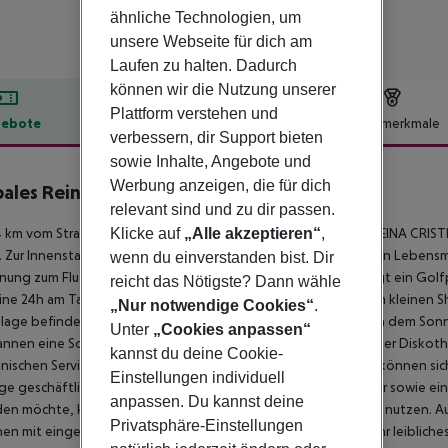
ähnliche Technologien, um
unsere Webseite für dich am
Laufen zu halten. Dadurch
können wir die Nutzung unserer
Plattform verstehen und
ebote
Hotelbeschreibung
Hotelmerkmale
verbessern, dir Support bieten
lbeschreibung
sowie Inhalte, Angebote und
Werbung anzeigen, die für dich
ales Reina Cristina
relevant sind und zu dir passen.
4
Klicke auf
„Alle akzeptieren“
,
 km vom Strand entfernt liegt das Hotel HOTEL GLOBALES REINA CRISTIN
. Zur Innenstadt sind es nur wenige Schritte. Für den Einkauf von Lebens
wenn du einverstanden bist. Dir
nung zum Flughafen beträgt ca. 135 km. In der Umgebung sorgt ein Golfpla
reicht das Nötigste? Dann wähle
ine 24h am Tag geöffnete Rezeption, WLAN, einen Lift, einen kleinen S
„Nur notwendige Cookies“
.
lage befindet sich neben einem Garten ein beheizter Pool, an dem Sonne
Unter
„Cookies anpassen“
nnen eine Sonnenterrasse. Gesellige Stunden können Sie in der Diskoth
kannst du deine Cookie-
nischen Service wenden (geg. Gebühr). Gäste der Unterkunft können sic
Einstellungen individuell
ge geschäftliche Meetings bietet das Hotel ein Businesscenter sowie ei
anpassen. Du kannst deine
en möchte, kann den hotelnahen Auto-Verleih (geg. Gebühr) nutzen. Aufg
Privatsphäre-Einstellungen
en mit eingeschränkter Mobilität geeignet.
Verpflegung Für Ihr leibliche