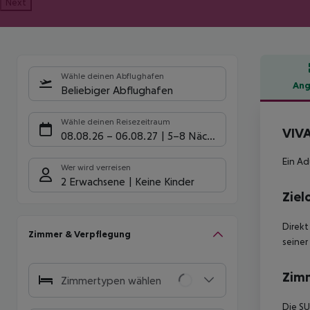
Next
Wähle deinen Abflughafen
Ang
Beliebiger Abflughafen
Hote
Wähle deinen Reisezeitraum
VIVA
08.08.26
–
06.08.27
5-8 Nächte
Ein Ad
Wer wird verreisen
2 Erwachsene
Keine Kinder
Ziel
Direkt
Zimmer & Verpflegung
seine
Zim
Zimmertypen wählen
Die S