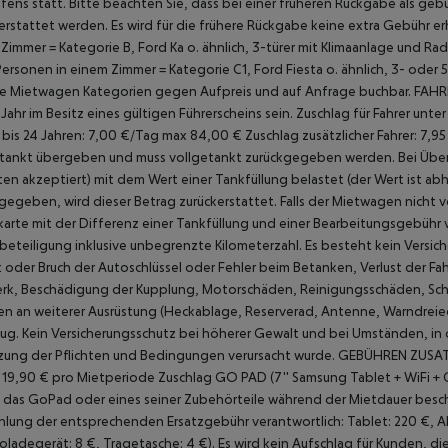
fens statt. Bitte beachten Sie, dass bei einer früheren Rückgabe als g
erstattet werden. Es wird für die frühere Rückgabe keine extra Gebühr e
Zimmer = Kategorie B, Ford Ka o. ähnlich, 3-türer mit Klimaanlage und 
ersonen in einem Zimmer = Kategorie C1, Ford Fiesta o. ähnlich, 3- oder 
e Mietwagen Kategorien gegen Aufpreis und auf Anfrage buchbar.
FAHR
Jahr im Besitz eines gültigen Führerscheins sein.
Zuschlag für Fahrer unte
 bis 24 Jahren: 7,00 €/Tag max 84,00 €
Zuschlag zusätzlicher Fahrer: 7,9
tankt übergeben und muss vollgetankt zurückgegeben werden. Bei Über
ten akzeptiert) mit dem Wert einer Tankfüllung belastet (der Wert ist 
gegeben, wird dieser Betrag zurückerstattet. Falls der Mietwagen nicht 
karte mit der Differenz einer Tankfüllung und einer Bearbeitungsgebühr 
beteiligung inklusive unbegrenzte Kilometerzahl.
Es besteht kein Versic
t oder Bruch der Autoschlüssel oder Fehler beim Betanken, Verlust der Fa
rk, Beschädigung der Kupplung, Motorschäden, Reinigungsschäden, Schä
n an weiterer Ausrüstung (Heckablage, Reserverad, Antenne, Warndreieck,
ug. Kein Versicherungsschutz bei höherer Gewalt und bei Umständen, in
zung der Pflichten und Bedingungen verursacht wurde.
GEBÜHREN ZUSA
 19,90 € pro Mietperiode
Zuschlag GO PAD (7'' Samsung Tablet + WiFi + 
das GoPad oder eines seiner Zubehörteile während der Mietdauer beschäd
hlung der entsprechenden Ersatzgebühr verantwortlich: Tablet: 220 €, Ab
oladegerät: 8 €, Tragetasche: 4 €).
Es wird kein Aufschlag für Kunden, die