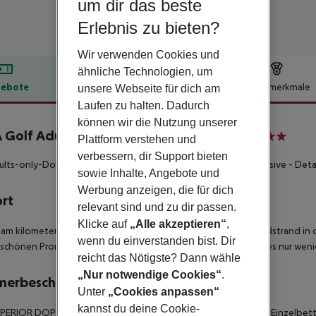
um dir das beste
Erlebnis zu bieten?
Wir verwenden Cookies und
ähnliche Technologien, um
ebote
Hotelbeschreibung
Hotelmerkmale
unsere Webseite für dich am
Laufen zu halten. Dadurch
lbeschreibung
können wir die Nutzung unserer
 Golf Adults Only 18+ inkl. Mietwagen
Plattform verstehen und
4
verbessern, dir Support bieten
ults-only-Domizil für gehobene Ansprüche!
**Mietwagen inklusive - Detail
sowie Inhalte, Angebote und
Werbung anzeigen, die für dich
ort
relevant sind und zu dir passen.
Klicke auf
„Alle akzeptieren“
,
 am kilometerlangen, feinsandigen und flach abfallenden Sandstrand in 
wenn du einverstanden bist. Dir
r schönen Promenade, Geschäften und unzähligen Cafés sind es nur wen
reicht das Nötigste? Dann wähle
„Nur notwendige Cookies“
.
merbeschreibung
Unter
„Cookies anpassen“
kannst du deine Cookie-
UPERIOR DOPPELZIMMER (TWIN SUPERIOR) verfügen über zwei Einzelbette