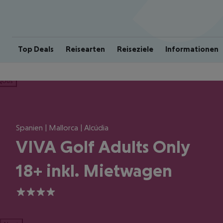
Top Deals
Reisearten
Reiseziele
Informationen
ious
Spanien | Mallorca | Alcúdia
VIVA Golf Adults Only
18+ inkl. Mietwagen
4