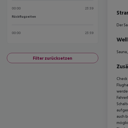
00:00
23:59
Stra
Rückflugzeiten
Rückflugzeiten
Der Sa
00:00
23:59
Well
Sauna,
Filter zurücksetzen
Zusä
Check 
Flugha
werden
Fahrer
Schalt
aufger
auch b
möglic