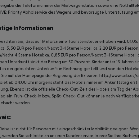
ergabe die Telefonnummer der Mietwagenstation sowie eine Notfalltele
IVE:
Priority Abholservice des Wagens und bevorzugte Unterstützung am
tige Informationen
beachten Sie, dass auf Mallorca eine Touristensteuer erhoben wird. 01.05.
 ca. 3,30 EUR pro Person/Nacht 3-1 Sterne Hotel: ca. 2,20 EUR pro Person/N
/Nacht 4 Sterne Hotel: ca. 0,83 EUR pro Person/Nacht 3-1 Sterne Hotel: 
ben Unterkunft sinkt der Betrag um 50 Prozent. Kinder unter 16 Jahren 
t in der gebuchten Unterkunft in Rechnung gestellt und von den Hotelier
 Sie auf der Homepage der Regierung der Balearen. http://www.caib.es/
biet ab 04:00 Uhr morgens steht das Hotelzimmer am Ankunftstag erst ab
ung. Ebenso ist die offizielle Check-Out-Zeit des Hotels am Tag der Abre
ag ein. Früh-Check-In bzw. Spät-Check-Out können je nach Verfügbarkei
gebucht werden.
eis:
Reise ist nicht für Personen mit eingeschränkter Mobilität geeignet. We
 wenden Sie sich bitte an unseren Kundenservice, bevor Sie Ihre Buchung