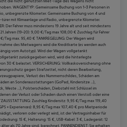
ebucht die nicht genutzten Miet-Tage des Wagens nicht
rhoben.
WAGENTYP: Gemeinsame Buchung von 1-3 Personen in
Radio, unbegrenzte Kilometer. Gemeinsame Buchung von 4 und
5-türer mit Klimaanlage und Radio, unbegrenzte Kilometer.
ER:
Der Fahrer muss mindestens 19 Jahre alt und seit mindestens
r 21 Jahren (19-20): 9,00 €/Tag max 108,00 €
Zuschlag für Fahrer
5 €/Tag max. 95,40 €
TANKREGELUNG:
Der Wagen wird
nahme des Mietwagens wird die Kreditkarte (es werden auch
abhängig vom Autotyp). Wird der Wagen vollgetankt
vollgetankt zurückgegeben wird, wird die hinterlegte
von 30 € belastet.
VERSICHERUNG:
Vollkaskoversicherung ohne
herungsschutz gegen Strafzettel, nicht deren Bearbeitung,
hrzeugpapiere, Verlust des
Nummernschildes, Schäden am
den an Sonderausstattungen (GoPad, Kindersitze ...),
 Weste ...), Polsterschäden, Diebstahl mit Schlüssel im
 denen der Verlust oder Schaden durch einen Verstoß oder eine
TZAUSSTATTUNG:
Zuschlag Kindersitz: 9,95 €/Tag max 119,40
GPS + Experiences): 8,95 €/Tag max 107,40 € pro Mietperiode
igt, verloren oder verlegt wird, ist der Vertragsinhaber für
deckung: 15 €, Halterung: 15 €, USB-Kabel: 3 €, Ladegerät: 12
 älter als 70 Jahre sind, berechnet.
PANNENDIENST: Sie erhalten