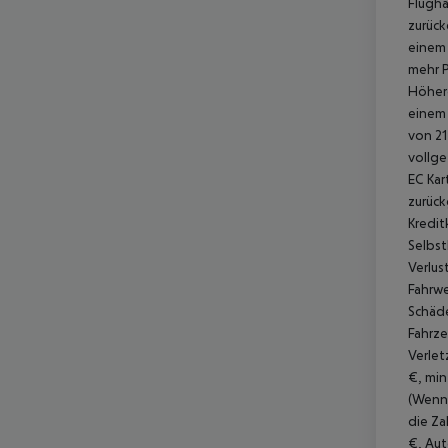
Flugha
zurück
einem 
mehr P
Höher
einem 
von 21
vollge
EC Kar
zurück
Kredit
Selbst
Verlus
Fahrwe
Schäde
Fahrze
Verlet
€, min
(Wenn 
die Za
€, Aut