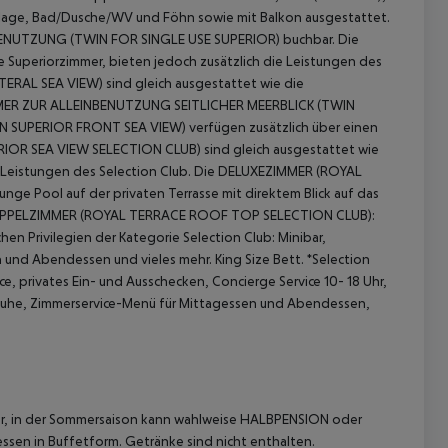
nlage, Bad/Dusche/WV und Föhn sowie mit Balkon ausgestattet.
ENUTZUNG (TWIN FOR SINGLE USE SUPERIOR) buchbar.
Die
uperiorzimmer, bieten jedoch zusätzlich die Leistungen des
AL SEA VIEW) sind gleich ausgestattet wie die
MER ZUR ALLEINBENUTZUNG SEITLICHER MEERBLICK (TWIN
 SUPERIOR FRONT SEA VIEW) verfügen zusätzlich über einen
R SEA VIEW SELECTION CLUB) sind gleich ausgestattet wie
 Leistungen des Selection Club.
Die DELUXEZIMMER (ROYAL
ge Pool auf der privaten Terrasse mit direktem Blick auf das
PPELZIMMER (ROYAL TERRACE ROOF TOP SELECTION CLUB):
en Privilegien der Kategorie Selection Club: Minibar,
und Abendessen und vieles mehr. King Size Bett.
*Selection
 privates Ein- und Ausschecken, Concierge Service 10- 18 Uhr,
 akzeptieren
uhe, Zimmerservice-Menü für Mittagessen und Abendessen,
ar, in der Sommersaison kann wahlweise HALBPENSION oder
ssen in Buffetform. Getränke sind nicht enthalten.