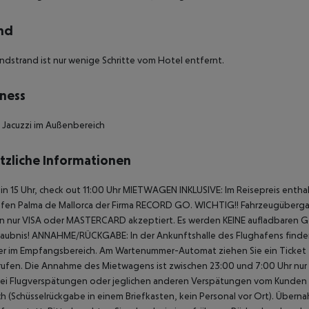
nd
ndstrand ist nur wenige Schritte vom Hotel entfernt.
ness
 Jacuzzi im Außenbereich
tzliche Informationen
in 15 Uhr, check out 11:00 Uhr
MIETWAGEN INKLUSIVE:
Im Reisepreis enthal
fen Palma de Mallorca der Firma RECORD GO.
WICHTIG!! Fahrzeugübergabe
 nur VISA oder MASTERCARD akzeptiert. Es werden KEINE aufladbaren Ge
laubnis!
ANNAHME/RÜCKGABE:
In der Ankunftshalle des Flughafens finden
er im Empfangsbereich. Am Wartenummer-Automat ziehen Sie ein Ticket f
ufen. Die Annahme des Mietwagens ist zwischen 23:00 und 7:00 Uhr nur
ei Flugverspätungen oder jeglichen anderen Verspätungen vom Kunden 
h (Schüsselrückgabe in einem Briefkasten, kein Personal vor Ort).
Übernah