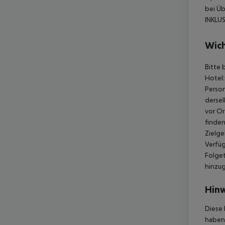
bei Üb
INKLUS
Wich
Bitte 
Hotel:
Person
dersel
vor Or
finden
Zielge
Verfüg
Folget
hinzu
Hinw
Diese 
haben,