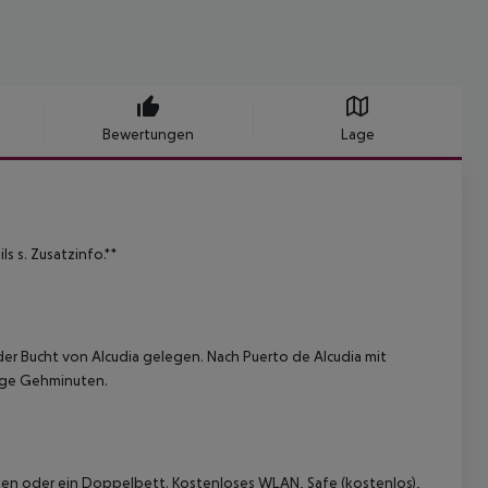
Bewertungen
Lage
s s. Zusatzinfo.**
der Bucht von Alcudia gelegen. Nach Puerto de Alcudia mit
ige Gehminuten.
n oder ein Doppelbett. Kostenloses WLAN, Safe (kostenlos),