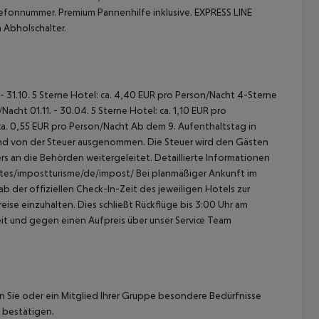
fonnummer. Premium Pannenhilfe inklusive.
EXPRESS LINE
 Abholschalter.
 - 31.10. 5 Sterne Hotel: ca. 4,40 EUR pro Person/Nacht 4-Sterne
acht 01.11. - 30.04. 5 Sterne Hotel: ca. 1,10 EUR pro
ca. 0,55 EUR pro Person/Nacht Ab dem 9. Aufenthaltstag in
sind von der Steuer ausgenommen. Die Steuer wird den Gästen
s an die Behörden weitergeleitet. Detaillierte Informationen
sites/impostturisme/de/impost/ Bei planmäßiger Ankunft im
 der offiziellen Check-In-Zeit des jeweiligen Hotels zur
ise einzuhalten. Dies schließt Rückflüge bis 3:00 Uhr am
t und gegen einen Aufpreis über unser Service Team
nn Sie oder ein Mitglied Ihrer Gruppe besondere Bedürfnisse
 bestätigen.