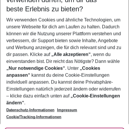
12.08.26
–
10.08.27
5-8 Nächte
beste Erlebnis zu bieten?
Wer wird verreisen
Wir verwenden Cookies und ähnliche Technologien, um
2 Erwachsene
Keine Kinder
unsere Webseite für dich am Laufen zu halten. Dadurch
können wir die Nutzung unserer Plattform verstehen und
Mehr Filter anzeigen
verbessern, dir Support bieten sowie Inhalte, Angebote
und Werbung anzeigen, die für dich relevant sind und zu
dir passen. Klicke auf
„Alle akzeptieren“
, wenn du
einverstanden bist. Dir reicht das Nötigste? Dann wähle
„Nur notwendige Cookies“
. Unter
„Cookies
anpassen“
kannst du deine Cookie-Einstellungen
Footer
Footer navigation
individuell anpassen. Du kannst deine Privatsphäre-
Über uns
Einstellungen natürlich jederzeit ändern oder widerrufen
AGB
– klicke dazu einfach unten auf
„Cookie-Einstellungen
Service & Hilfe
Bestpreisgarantie
ändern“
.
Datenschutz-Informationen
Impressum
Agenturbetreuung
Cookie-Einstellungen ändern
Folge uns
Barrierefreies Reisen
Cookie/Tracking-Informationen
Cookie-Richtlinie
Check-in
Datenschutz