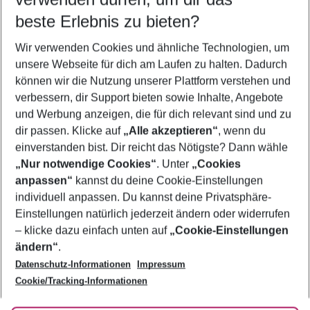
08.08.26
–
06.08.27
5-8 Nächte
beste Erlebnis zu bieten?
Wer wird verreisen
Wir verwenden Cookies und ähnliche Technologien, um
2 Erwachsene
Keine Kinder
unsere Webseite für dich am Laufen zu halten. Dadurch
können wir die Nutzung unserer Plattform verstehen und
Mehr Filter anzeigen
verbessern, dir Support bieten sowie Inhalte, Angebote
und Werbung anzeigen, die für dich relevant sind und zu
dir passen. Klicke auf
„Alle akzeptieren“
, wenn du
einverstanden bist. Dir reicht das Nötigste? Dann wähle
„Nur notwendige Cookies“
. Unter
„Cookies
anpassen“
kannst du deine Cookie-Einstellungen
Footer
Footer navigation
individuell anpassen. Du kannst deine Privatsphäre-
Über uns
Einstellungen natürlich jederzeit ändern oder widerrufen
AGB
– klicke dazu einfach unten auf
„Cookie-Einstellungen
Service & Hilfe
Bestpreisgarantie
ändern“
.
Datenschutz-Informationen
Impressum
Agenturbetreuung
Cookie-Einstellungen ändern
Folge uns
Barrierefreies Reisen
Cookie/Tracking-Informationen
Cookie-Richtlinie
Check-in
Datenschutz