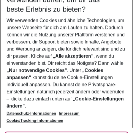
12.08.26
–
10.08.27
5-8 Nächte
beste Erlebnis zu bieten?
Wer wird verreisen
Wir verwenden Cookies und ähnliche Technologien, um
2 Erwachsene
Keine Kinder
unsere Webseite für dich am Laufen zu halten. Dadurch
können wir die Nutzung unserer Plattform verstehen und
Mehr Filter anzeigen
verbessern, dir Support bieten sowie Inhalte, Angebote
und Werbung anzeigen, die für dich relevant sind und zu
dir passen. Klicke auf
„Alle akzeptieren“
, wenn du
einverstanden bist. Dir reicht das Nötigste? Dann wähle
„Nur notwendige Cookies“
. Unter
„Cookies
anpassen“
kannst du deine Cookie-Einstellungen
Footer
Footer navigation
individuell anpassen. Du kannst deine Privatsphäre-
Über uns
Einstellungen natürlich jederzeit ändern oder widerrufen
AGB
– klicke dazu einfach unten auf
„Cookie-Einstellungen
Service & Hilfe
Bestpreisgarantie
ändern“
.
Datenschutz-Informationen
Impressum
Agenturbetreuung
Cookie-Einstellungen ändern
Folge uns
Barrierefreies Reisen
Cookie/Tracking-Informationen
Cookie-Richtlinie
Check-in
Datenschutz