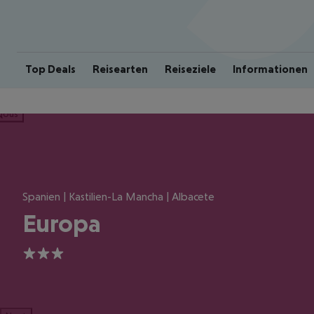
Top Deals
Reisearten
Reiseziele
Informationen
ious
Spanien | Kastilien-La Mancha | Albacete
Europa
3