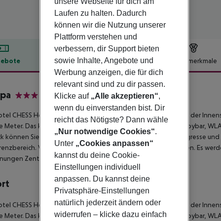
unsere Webseite für dich am
Laufen zu halten. Dadurch
können wir die Nutzung unserer
Plattform verstehen und
verbessern, dir Support bieten
sowie Inhalte, Angebote und
ebote
Hotelbeschreibung
Hotelmerkmale
Werbung anzeigen, die für dich
lbeschreibung
relevant sind und zu dir passen.
opa
Klicke auf
„Alle akzeptieren“
,
3
wenn du einverstanden bist. Dir
tel CHESS Hotel Europa befindet sich nur wenige Schritte von der Innen
reicht das Nötigste? Dann wähle
 Meter. Das klimatisierte Hotel ist ausgestattet mit einer Lobbybar, WLA
„Nur notwendige Cookies“
.
 können Sie im hoteleigenen Abstellraum verstauen. Für Kongresse und 
Unter
„Cookies anpassen“
enzbereich. Verpflegung Frühstück wird vom Buffet angeboten. Es werd
kannst du deine Cookie-
rnungen Zentrum/Innenstadt: 0 KM m
Einstellungen individuell
anpassen. Du kannst deine
ort
Privatsphäre-Einstellungen
natürlich jederzeit ändern oder
tel CHESS Hotel Europa befindet sich nur wenige Schritte von der Innen
widerrufen – klicke dazu einfach
 Meter. Das klimatisierte Hotel ist ausgestattet mit einer Lobbybar, WLA