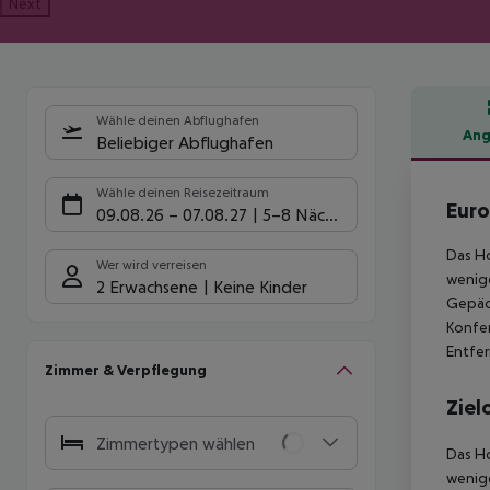
Next
Wähle deinen Abflughafen
Ang
Beliebiger Abflughafen
Hote
Wähle deinen Reisezeitraum
Eur
09.08.26
–
07.08.27
5-8 Nächte
Das Ho
Wer wird verreisen
wenige
2 Erwachsene
Keine Kinder
Gepäck
Konfer
Entfe
Zimmer & Verpflegung
Ziel
Zimmertypen wählen
Das Ho
wenige