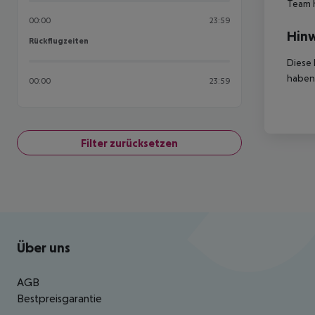
Team 
00:00
23:59
Hinw
Rückflugzeiten
Rückflugzeiten
Diese 
haben,
00:00
23:59
Filter zurücksetzen
Footer
Footer navigation
Über uns
AGB
Bestpreisgarantie