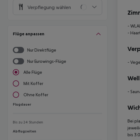
Verpflegung wählen
Zim
- WLAN
- Haar
Flüge anpassen
Ver
Nur Direktflüge
Nur Eurowings-Flüge
- Vege
Alle Flüge
Well
Mit Koffer
- Saun
Ohne Koffer
Flugdauer
Flugdauer
Wich
Bei pl
Bis zu 24 Stunden
jeweil
Abflugzeiten
Abflugzeiten
bis 3: