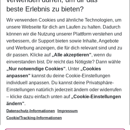
09.08.26
–
07.08.27
5-8 Nächte
beste Erlebnis zu bieten?
Wer wird verreisen
Wir verwenden Cookies und ähnliche Technologien, um
2 Erwachsene
Keine Kinder
unsere Webseite für dich am Laufen zu halten. Dadurch
können wir die Nutzung unserer Plattform verstehen und
Mehr Filter anzeigen
verbessern, dir Support bieten sowie Inhalte, Angebote
und Werbung anzeigen, die für dich relevant sind und zu
dir passen. Klicke auf
„Alle akzeptieren“
, wenn du
einverstanden bist. Dir reicht das Nötigste? Dann wähle
„Nur notwendige Cookies“
. Unter
„Cookies
anpassen“
kannst du deine Cookie-Einstellungen
Footer
Footer navigation
individuell anpassen. Du kannst deine Privatsphäre-
Über uns
Einstellungen natürlich jederzeit ändern oder widerrufen
AGB
– klicke dazu einfach unten auf
„Cookie-Einstellungen
Service & Hilfe
Bestpreisgarantie
ändern“
.
Datenschutz-Informationen
Impressum
Agenturbetreuung
Cookie-Einstellungen ändern
Folge uns
Barrierefreies Reisen
Cookie/Tracking-Informationen
Cookie-Richtlinie
Check-in
Datenschutz