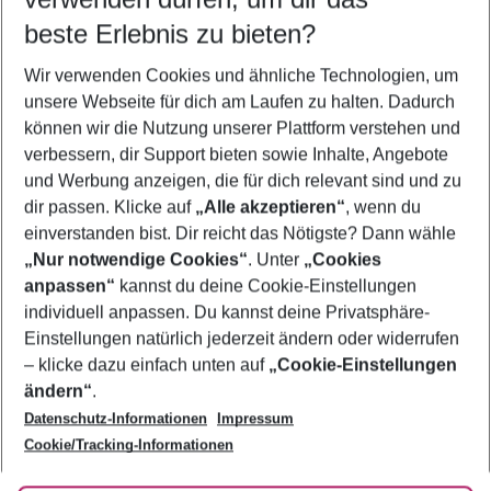
12.08.26
–
10.08.27
5-8 Nächte
beste Erlebnis zu bieten?
Wer wird verreisen
Wir verwenden Cookies und ähnliche Technologien, um
2 Erwachsene
Keine Kinder
unsere Webseite für dich am Laufen zu halten. Dadurch
können wir die Nutzung unserer Plattform verstehen und
Mehr Filter anzeigen
verbessern, dir Support bieten sowie Inhalte, Angebote
und Werbung anzeigen, die für dich relevant sind und zu
dir passen. Klicke auf
„Alle akzeptieren“
, wenn du
einverstanden bist. Dir reicht das Nötigste? Dann wähle
„Nur notwendige Cookies“
. Unter
„Cookies
anpassen“
kannst du deine Cookie-Einstellungen
Footer
Footer navigation
individuell anpassen. Du kannst deine Privatsphäre-
Über uns
Einstellungen natürlich jederzeit ändern oder widerrufen
AGB
– klicke dazu einfach unten auf
„Cookie-Einstellungen
Service & Hilfe
Bestpreisgarantie
ändern“
.
Datenschutz-Informationen
Impressum
Agenturbetreuung
Cookie-Einstellungen ändern
Folge uns
Barrierefreies Reisen
Cookie/Tracking-Informationen
Cookie-Richtlinie
Check-in
Datenschutz