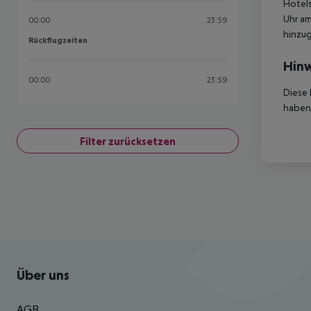
Hotels
Uhr am
00:00
23:59
hinzu
Rückflugzeiten
Rückflugzeiten
Hinw
00:00
23:59
Diese 
haben,
Filter zurücksetzen
Footer
Footer navigation
Über uns
AGB