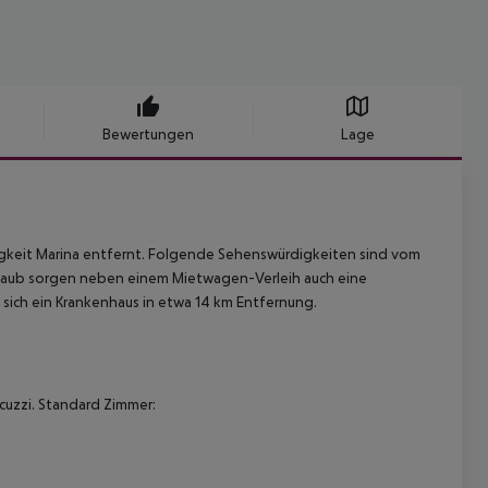
Bewertungen
Lage
keit Marina entfernt. Folgende Sehenswürdigkeiten sind vom
im Urlaub sorgen neben einem Mietwagen-Verleih auch eine
t sich ein Krankenhaus in etwa 14 km Entfernung.
acuzzi. Standard Zimmer: