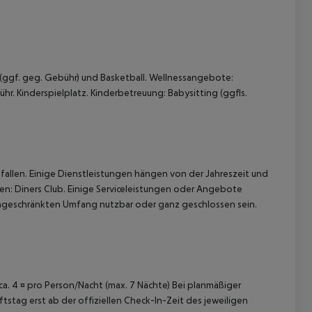
 (ggf. geg. Gebühr) und Basketball. Wellnessangebote:
 Kinderspielplatz. Kinderbetreuung: Babysitting (ggfls.
 akzeptieren
allen. Einige Dienstleistungen hängen von der Jahreszeit und
ten: Diners Club. Einige Serviceleistungen oder Angebote
ngeschränkten Umfang nutzbar oder ganz geschlossen sein.
 ca. 4 ¤ pro Person/Nacht (max. 7 Nächte) Bei planmäßiger
tag erst ab der offiziellen Check-In-Zeit des jeweiligen