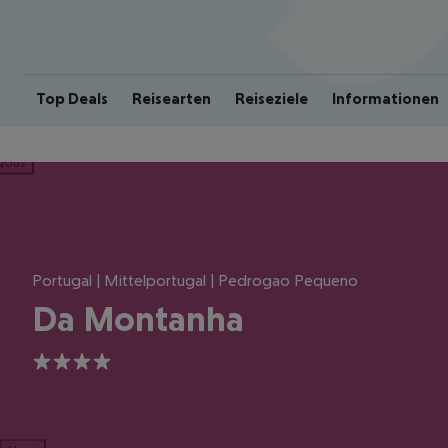
Top Deals
Reisearten
Reiseziele
Informationen
ious
Portugal | Mittelportugal | Pedrogao Pequeno
Da Montanha
4