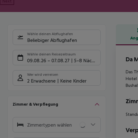
Next
Wähle deinen Abflughafen
Ang
Beliebiger Abflughafen
Hote
Wähle deinen Reisezeitraum
Da 
09.08.26
–
07.08.27
5-8 Nächte
Das T
Wer wird verreisen
Hotel 
2 Erwachsene
Keine Kinder
Bushal
Zim
Zimmer & Verpflegung
Standa
Zimmertypen wählen
Ver