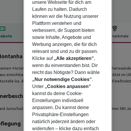
unsere Webseite für dich am
Laufen zu halten. Dadurch
können wir die Nutzung unserer
Plattform verstehen und
verbessern, dir Support bieten
ebote
Hotelbeschreibung
Hotelmerkmale
sowie Inhalte, Angebote und
Werbung anzeigen, die für dich
lbeschreibung
relevant sind und zu dir passen.
Montanha
Klicke auf
„Alle akzeptieren“
,
4
wenn du einverstanden bist. Dir
hemen-Hotel da Montanha befindet sich rund 2 km von der Sehenswürdig
reicht das Nötigste? Dann wähle
aus erreichbar: Marina (ca. 2 km) und Castelo (ca. 14 km). Für Mobilität 
„Nur notwendige Cookies“
.
testelle (ca. 4 km entfernt). Zur ärztlichen Versorgung im Notfall befinde
Unter
„Cookies anpassen“
kannst du deine Cookie-
merbeschreibung
Einstellungen individuell
anpassen. Du kannst deine
rd JuniorSuite: Mit Jacuzzi. Standard JuniorSuite: Standard Zimmer: Mit J
Privatsphäre-Einstellungen
natürlich jederzeit ändern oder
pflegung
widerrufen – klicke dazu einfach