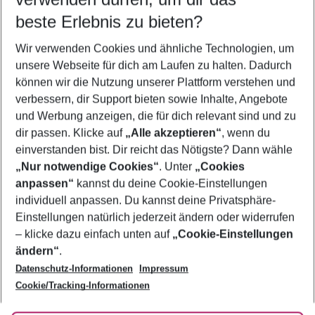
10.08.26
–
08.08.27
5-8 Nächte
beste Erlebnis zu bieten?
Wer wird verreisen
Wir verwenden Cookies und ähnliche Technologien, um
2 Erwachsene
Keine Kinder
unsere Webseite für dich am Laufen zu halten. Dadurch
können wir die Nutzung unserer Plattform verstehen und
Mehr Filter anzeigen
verbessern, dir Support bieten sowie Inhalte, Angebote
und Werbung anzeigen, die für dich relevant sind und zu
dir passen. Klicke auf
„Alle akzeptieren“
, wenn du
einverstanden bist. Dir reicht das Nötigste? Dann wähle
„Nur notwendige Cookies“
. Unter
„Cookies
anpassen“
kannst du deine Cookie-Einstellungen
Footer
Footer navigation
individuell anpassen. Du kannst deine Privatsphäre-
Über uns
Einstellungen natürlich jederzeit ändern oder widerrufen
AGB
– klicke dazu einfach unten auf
„Cookie-Einstellungen
Service & Hilfe
Bestpreisgarantie
ändern“
.
Datenschutz-Informationen
Impressum
Agenturbetreuung
Cookie-Einstellungen ändern
Folge uns
Barrierefreies Reisen
Cookie/Tracking-Informationen
Cookie-Richtlinie
Check-in
Datenschutz