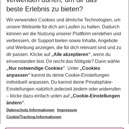
09.08.26
–
07.08.27
5-8 Nächte
beste Erlebnis zu bieten?
Wer wird verreisen
Wir verwenden Cookies und ähnliche Technologien, um
2 Erwachsene
Keine Kinder
unsere Webseite für dich am Laufen zu halten. Dadurch
können wir die Nutzung unserer Plattform verstehen und
Mehr Filter anzeigen
verbessern, dir Support bieten sowie Inhalte, Angebote
und Werbung anzeigen, die für dich relevant sind und zu
dir passen. Klicke auf
„Alle akzeptieren“
, wenn du
einverstanden bist. Dir reicht das Nötigste? Dann wähle
„Nur notwendige Cookies“
. Unter
„Cookies
anpassen“
kannst du deine Cookie-Einstellungen
Footer
Footer navigation
individuell anpassen. Du kannst deine Privatsphäre-
Über uns
Einstellungen natürlich jederzeit ändern oder widerrufen
AGB
– klicke dazu einfach unten auf
„Cookie-Einstellungen
Service & Hilfe
Bestpreisgarantie
ändern“
.
Datenschutz-Informationen
Impressum
Agenturbetreuung
Cookie-Einstellungen ändern
Folge uns
Barrierefreies Reisen
Cookie/Tracking-Informationen
Cookie-Richtlinie
Check-in
Datenschutz