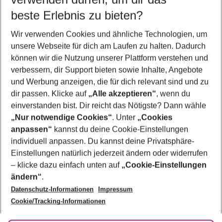
10.08.26
–
08.08.27
5-8 Nächte
beste Erlebnis zu bieten?
Wer wird verreisen
Wir verwenden Cookies und ähnliche Technologien, um
2 Erwachsene
Keine Kinder
unsere Webseite für dich am Laufen zu halten. Dadurch
können wir die Nutzung unserer Plattform verstehen und
Mehr Filter anzeigen
verbessern, dir Support bieten sowie Inhalte, Angebote
und Werbung anzeigen, die für dich relevant sind und zu
dir passen. Klicke auf
„Alle akzeptieren“
, wenn du
einverstanden bist. Dir reicht das Nötigste? Dann wähle
„Nur notwendige Cookies“
. Unter
„Cookies
anpassen“
kannst du deine Cookie-Einstellungen
Footer
Footer navigation
individuell anpassen. Du kannst deine Privatsphäre-
Über uns
Einstellungen natürlich jederzeit ändern oder widerrufen
AGB
– klicke dazu einfach unten auf
„Cookie-Einstellungen
Service & Hilfe
Bestpreisgarantie
ändern“
.
Datenschutz-Informationen
Impressum
Agenturbetreuung
Cookie-Einstellungen ändern
Folge uns
Barrierefreies Reisen
Cookie/Tracking-Informationen
Cookie-Richtlinie
Check-in
Datenschutz