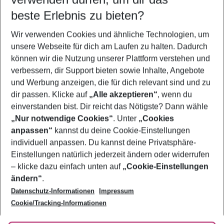
09.08.26
–
07.08.27
5-8 Nächte
beste Erlebnis zu bieten?
Wer wird verreisen
Wir verwenden Cookies und ähnliche Technologien, um
2 Erwachsene
Keine Kinder
unsere Webseite für dich am Laufen zu halten. Dadurch
können wir die Nutzung unserer Plattform verstehen und
Mehr Filter anzeigen
verbessern, dir Support bieten sowie Inhalte, Angebote
und Werbung anzeigen, die für dich relevant sind und zu
dir passen. Klicke auf
„Alle akzeptieren“
, wenn du
einverstanden bist. Dir reicht das Nötigste? Dann wähle
„Nur notwendige Cookies“
. Unter
„Cookies
anpassen“
kannst du deine Cookie-Einstellungen
Footer
Footer navigation
individuell anpassen. Du kannst deine Privatsphäre-
Über uns
Einstellungen natürlich jederzeit ändern oder widerrufen
AGB
– klicke dazu einfach unten auf
„Cookie-Einstellungen
Service & Hilfe
Bestpreisgarantie
ändern“
.
Datenschutz-Informationen
Impressum
Agenturbetreuung
Cookie-Einstellungen ändern
Folge uns
Barrierefreies Reisen
Cookie/Tracking-Informationen
Cookie-Richtlinie
Check-in
Datenschutz