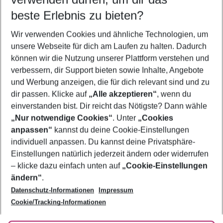
08.08.26
–
06.08.27
5-8 Nächte
beste Erlebnis zu bieten?
Wer wird verreisen
Wir verwenden Cookies und ähnliche Technologien, um
2 Erwachsene
Keine Kinder
unsere Webseite für dich am Laufen zu halten. Dadurch
können wir die Nutzung unserer Plattform verstehen und
Mehr Filter anzeigen
verbessern, dir Support bieten sowie Inhalte, Angebote
und Werbung anzeigen, die für dich relevant sind und zu
dir passen. Klicke auf
„Alle akzeptieren“
, wenn du
einverstanden bist. Dir reicht das Nötigste? Dann wähle
„Nur notwendige Cookies“
. Unter
„Cookies
anpassen“
kannst du deine Cookie-Einstellungen
Footer
Footer navigation
individuell anpassen. Du kannst deine Privatsphäre-
Über uns
Einstellungen natürlich jederzeit ändern oder widerrufen
AGB
– klicke dazu einfach unten auf
„Cookie-Einstellungen
Service & Hilfe
Bestpreisgarantie
ändern“
.
Datenschutz-Informationen
Impressum
Agenturbetreuung
Cookie-Einstellungen ändern
Folge uns
Barrierefreies Reisen
Cookie/Tracking-Informationen
Cookie-Richtlinie
Check-in
Datenschutz