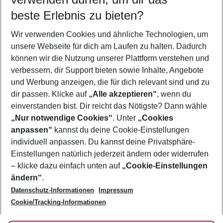
07.08.26
–
05.08.27
5-8 Nächte
beste Erlebnis zu bieten?
Wer wird verreisen
Wir verwenden Cookies und ähnliche Technologien, um
2 Erwachsene
Keine Kinder
unsere Webseite für dich am Laufen zu halten. Dadurch
können wir die Nutzung unserer Plattform verstehen und
Mehr Filter anzeigen
verbessern, dir Support bieten sowie Inhalte, Angebote
und Werbung anzeigen, die für dich relevant sind und zu
dir passen. Klicke auf
„Alle akzeptieren“
, wenn du
einverstanden bist. Dir reicht das Nötigste? Dann wähle
„Nur notwendige Cookies“
. Unter
„Cookies
anpassen“
kannst du deine Cookie-Einstellungen
Footer
Footer navigation
individuell anpassen. Du kannst deine Privatsphäre-
Über uns
Einstellungen natürlich jederzeit ändern oder widerrufen
AGB
– klicke dazu einfach unten auf
„Cookie-Einstellungen
Service & Hilfe
Bestpreisgarantie
ändern“
.
Datenschutz-Informationen
Impressum
Agenturbetreuung
Cookie-Einstellungen ändern
Folge uns
Barrierefreies Reisen
Cookie/Tracking-Informationen
Cookie-Richtlinie
Check-in
Datenschutz