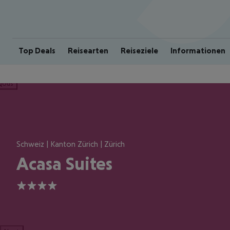
Top Deals
Reisearten
Reiseziele
Informationen
ious
Schweiz | Kanton Zürich | Zürich
Acasa Suites
4