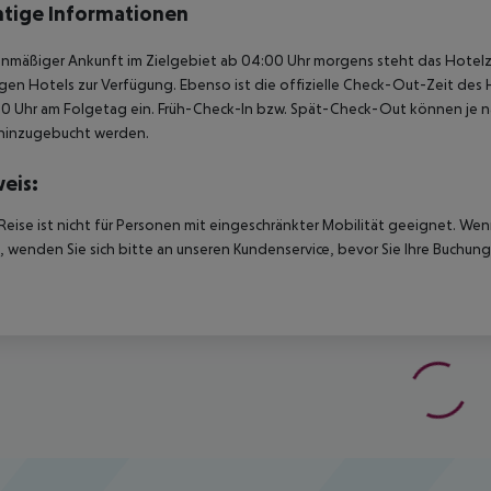
tige Informationen
anmäßiger Ankunft im Zielgebiet ab 04:00 Uhr morgens steht das Hotelz
igen Hotels zur Verfügung. Ebenso ist die offizielle Check-Out-Zeit des 
00 Uhr am Folgetag ein. Früh-Check-In bzw. Spät-Check-Out können je n
hinzugebucht werden.
eis:
Reise ist nicht für Personen mit eingeschränkter Mobilität geeignet. We
 wenden Sie sich bitte an unseren Kundenservice, bevor Sie Ihre Buchung