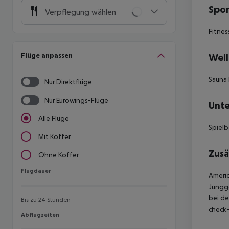
Spor
Verpflegung wählen
Fitnes
Flüge anpassen
Well
Sauna
Nur Direktflüge
Nur Eurowings-Flüge
Unte
Alle Flüge
Spielb
Mit Koffer
Zusä
Ohne Koffer
Flugdauer
Flugdauer
Americ
Jungge
bei de
Bis zu 24 Stunden
check-
Abflugzeiten
Abflugzeiten