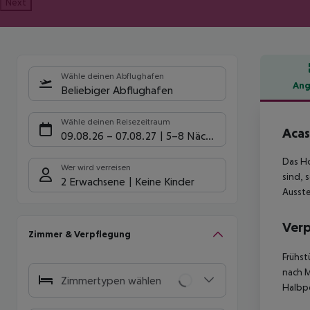
Next
Wähle deinen Abflughafen
Ang
Beliebiger Abflughafen
Hote
Wähle deinen Reisezeitraum
Acas
09.08.26
–
07.08.27
5-8 Nächte
Das Ho
Wer wird verreisen
sind, 
2 Erwachsene
Keine Kinder
Ausste
Ver
Zimmer & Verpflegung
Frühst
nach M
Zimmertypen wählen
Halbp