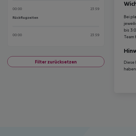
Wich
00:00
23:59
Bei pl
Rückflugzeiten
Rückflugzeiten
jeweil
bis 3:
00:00
23:59
Team 
Hinw
Filter zurücksetzen
Diese 
haben,
Footer