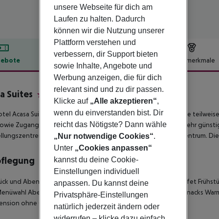
unsere Webseite für dich am
Laufen zu halten. Dadurch
können wir die Nutzung unserer
Plattform verstehen und
verbessern, dir Support bieten
ebote
Hotelbeschreibung
Hotelmerkmale
sowie Inhalte, Angebote und
lbeschreibung
Werbung anzeigen, die für dich
relevant sind und zu dir passen.
a Suites
Klicke auf
„Alle akzeptieren“
,
4
wenn du einverstanden bist. Dir
tel Acasa Suites bietet geräumige Hotelzimmer und Suiten, die teilweis
reicht das Nötigste? Dann wähle
sowie Zugang zu unserem exklusiven Fitnessstudio und Spa in sehr günstig
llungszentren von Zürich und zwischen Flughafen und Stadtzentrum. Die A
„Nur notwendige Cookies“
.
Unter
„Cookies anpassen“
pflegung
kannst du deine Cookie-
Einstellungen individuell
ück und Abendessen Frühstück und Mittagessen Frühstücksbuffet Frühstü
anpassen. Du kannst deine
enüwahl Abendessen à la carte Abendessen nach Menüwahl Snacks Warme
Privatsphäre-Einstellungen
ension ohne Getränke
natürlich jederzeit ändern oder
widerrufen – klicke dazu einfach