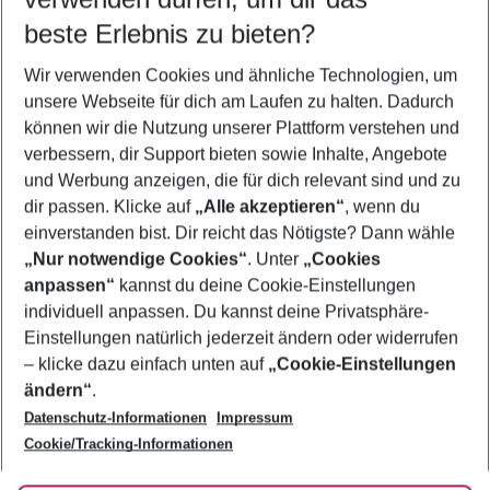
09.08.26
–
07.08.27
5-8 Nächte
beste Erlebnis zu bieten?
Wer wird verreisen
Wir verwenden Cookies und ähnliche Technologien, um
2 Erwachsene
Keine Kinder
unsere Webseite für dich am Laufen zu halten. Dadurch
können wir die Nutzung unserer Plattform verstehen und
Mehr Filter anzeigen
verbessern, dir Support bieten sowie Inhalte, Angebote
und Werbung anzeigen, die für dich relevant sind und zu
dir passen. Klicke auf
„Alle akzeptieren“
, wenn du
einverstanden bist. Dir reicht das Nötigste? Dann wähle
„Nur notwendige Cookies“
. Unter
„Cookies
anpassen“
kannst du deine Cookie-Einstellungen
Footer
Footer navigation
individuell anpassen. Du kannst deine Privatsphäre-
Über uns
Einstellungen natürlich jederzeit ändern oder widerrufen
AGB
– klicke dazu einfach unten auf
„Cookie-Einstellungen
Service & Hilfe
Bestpreisgarantie
ändern“
.
Datenschutz-Informationen
Impressum
Agenturbetreuung
Cookie-Einstellungen ändern
Folge uns
Barrierefreies Reisen
Cookie/Tracking-Informationen
Cookie-Richtlinie
Check-in
Datenschutz