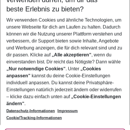
08.08.26
–
06.08.27
5-8 Nächte
beste Erlebnis zu bieten?
Wer wird verreisen
Wir verwenden Cookies und ähnliche Technologien, um
2 Erwachsene
Keine Kinder
unsere Webseite für dich am Laufen zu halten. Dadurch
können wir die Nutzung unserer Plattform verstehen und
Mehr Filter anzeigen
verbessern, dir Support bieten sowie Inhalte, Angebote
und Werbung anzeigen, die für dich relevant sind und zu
dir passen. Klicke auf
„Alle akzeptieren“
, wenn du
einverstanden bist. Dir reicht das Nötigste? Dann wähle
„Nur notwendige Cookies“
. Unter
„Cookies
anpassen“
kannst du deine Cookie-Einstellungen
Footer
Footer navigation
individuell anpassen. Du kannst deine Privatsphäre-
Über uns
Einstellungen natürlich jederzeit ändern oder widerrufen
AGB
– klicke dazu einfach unten auf
„Cookie-Einstellungen
Service & Hilfe
Bestpreisgarantie
ändern“
.
Datenschutz-Informationen
Impressum
Agenturbetreuung
Cookie-Einstellungen ändern
Folge uns
Barrierefreies Reisen
Cookie/Tracking-Informationen
Cookie-Richtlinie
Check-in
Datenschutz