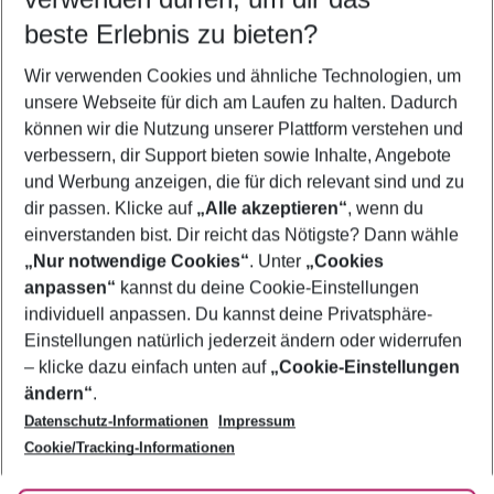
11.08.26
–
09.08.27
5-8 Nächte
beste Erlebnis zu bieten?
Wer wird verreisen
Wir verwenden Cookies und ähnliche Technologien, um
2 Erwachsene
Keine Kinder
unsere Webseite für dich am Laufen zu halten. Dadurch
können wir die Nutzung unserer Plattform verstehen und
Mehr Filter anzeigen
verbessern, dir Support bieten sowie Inhalte, Angebote
und Werbung anzeigen, die für dich relevant sind und zu
dir passen. Klicke auf
„Alle akzeptieren“
, wenn du
einverstanden bist. Dir reicht das Nötigste? Dann wähle
„Nur notwendige Cookies“
. Unter
„Cookies
anpassen“
kannst du deine Cookie-Einstellungen
Footer
Footer navigation
individuell anpassen. Du kannst deine Privatsphäre-
Über uns
Einstellungen natürlich jederzeit ändern oder widerrufen
AGB
– klicke dazu einfach unten auf
„Cookie-Einstellungen
Service & Hilfe
Bestpreisgarantie
ändern“
.
Datenschutz-Informationen
Impressum
Agenturbetreuung
Cookie-Einstellungen ändern
Folge uns
Barrierefreies Reisen
Cookie/Tracking-Informationen
Cookie-Richtlinie
Check-in
Datenschutz