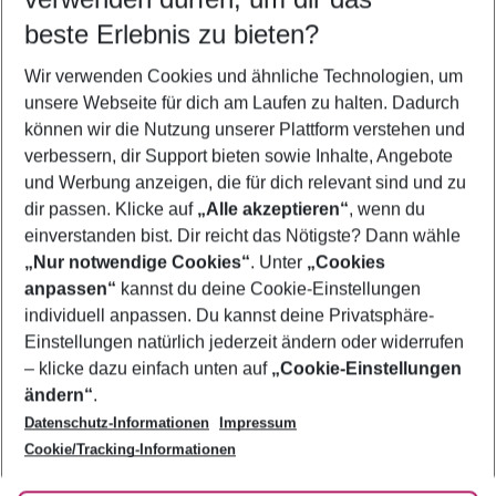
08.08.26
–
06.08.27
5-8 Nächte
beste Erlebnis zu bieten?
Wer wird verreisen
Wir verwenden Cookies und ähnliche Technologien, um
2 Erwachsene
Keine Kinder
unsere Webseite für dich am Laufen zu halten. Dadurch
können wir die Nutzung unserer Plattform verstehen und
Mehr Filter anzeigen
verbessern, dir Support bieten sowie Inhalte, Angebote
und Werbung anzeigen, die für dich relevant sind und zu
dir passen. Klicke auf
„Alle akzeptieren“
, wenn du
einverstanden bist. Dir reicht das Nötigste? Dann wähle
„Nur notwendige Cookies“
. Unter
„Cookies
anpassen“
kannst du deine Cookie-Einstellungen
Footer
Footer navigation
individuell anpassen. Du kannst deine Privatsphäre-
Über uns
Einstellungen natürlich jederzeit ändern oder widerrufen
AGB
– klicke dazu einfach unten auf
„Cookie-Einstellungen
Service & Hilfe
Bestpreisgarantie
ändern“
.
Datenschutz-Informationen
Impressum
Agenturbetreuung
Cookie-Einstellungen ändern
Folge uns
Barrierefreies Reisen
Cookie/Tracking-Informationen
Cookie-Richtlinie
Check-in
Datenschutz