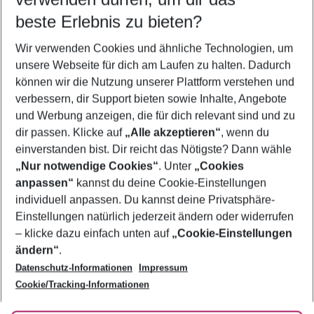
11.08.26
–
09.08.27
5-8 Nächte
beste Erlebnis zu bieten?
Wer wird verreisen
Wir verwenden Cookies und ähnliche Technologien, um
2 Erwachsene
Keine Kinder
unsere Webseite für dich am Laufen zu halten. Dadurch
können wir die Nutzung unserer Plattform verstehen und
Mehr Filter anzeigen
verbessern, dir Support bieten sowie Inhalte, Angebote
und Werbung anzeigen, die für dich relevant sind und zu
dir passen. Klicke auf
„Alle akzeptieren“
, wenn du
einverstanden bist. Dir reicht das Nötigste? Dann wähle
„Nur notwendige Cookies“
. Unter
„Cookies
anpassen“
kannst du deine Cookie-Einstellungen
Footer
Footer navigation
individuell anpassen. Du kannst deine Privatsphäre-
Über uns
Einstellungen natürlich jederzeit ändern oder widerrufen
AGB
– klicke dazu einfach unten auf
„Cookie-Einstellungen
Service & Hilfe
Bestpreisgarantie
ändern“
.
Datenschutz-Informationen
Impressum
Agenturbetreuung
Cookie-Einstellungen ändern
Folge uns
Barrierefreies Reisen
Cookie/Tracking-Informationen
Cookie-Richtlinie
Check-in
Datenschutz