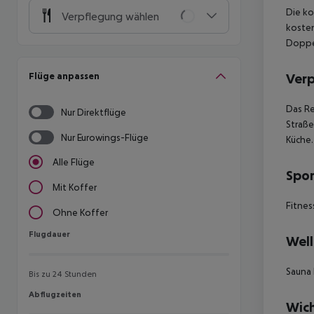
Die k
Verpflegung wählen
kosten
Doppel
Flüge anpassen
Ver
Das Re
Nur Direktflüge
Straße
Nur Eurowings-Flüge
Küche.
Alle Flüge
Spor
Mit Koffer
Fitnes
Ohne Koffer
Flugdauer
Flugdauer
Well
Sauna
Bis zu 24 Stunden
Abflugzeiten
Abflugzeiten
Wich