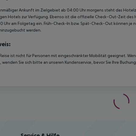
anmäßiger Ankunft im Zielgebiet ab 04:00 Uhr morgens steht das Hotelz
igen Hotels zur Verfügung. Ebenso ist die offizielle Check-Out-Zeit des 
00 Uhr am Folgetag ein. Früh-Check-In bzw. Spät-Check-Out können je n
hinzugebucht werden.
eis:
Reise ist nicht für Personen mit eingeschränkter Mobilität geeignet. We
 wenden Sie sich bitte an unseren Kundenservice, bevor Sie Ihre Buchung
Service & Hilfe