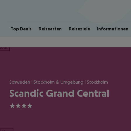
Top Deals
Reisearten
Reiseziele
Informationen
ious
Schweden | Stockholm & Umgebung | Stockholm
Scandic Grand Central
4