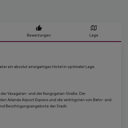
Bewertungen
Lage
r ein absolut einzigartiges Hotel in optimaler Lage.
- der Vasagatan- und der Kungsgatan-Straße. Der
den Arlanda Airport Express und die wichtigsten von Bahn- und
 und Besichtigungsangebote der Stadt.