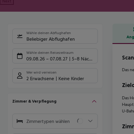
Next
Wähle deinen Abflughafen
Ang
Beliebiger Abflughafen
Hote
Wähle deinen Reisezeitraum
Scan
09.08.26
–
07.08.27
5-8 Nächte
Das ne
Wer wird verreisen
2 Erwachsene
Keine Kinder
Ziel
Das Ho
Zimmer & Verpflegung
Hauptb
U-Bahn
Zimmertypen wählen
Zim