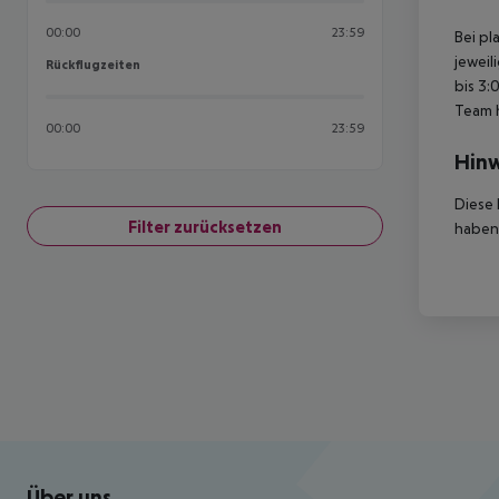
00:00
23:59
Bei pl
jeweil
Rückflugzeiten
Rückflugzeiten
bis 3:
Team 
00:00
23:59
Hinw
Diese 
Filter zurücksetzen
haben,
Footer
Footer navigation
Über uns