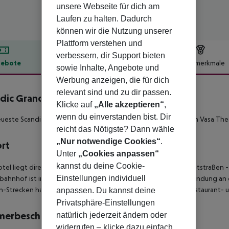
unsere Webseite für dich am
Laufen zu halten. Dadurch
können wir die Nutzung unserer
Plattform verstehen und
verbessern, dir Support bieten
ebote
Hotelbeschreibung
Hotelmerkmale
sowie Inhalte, Angebote und
lbeschreibung
Werbung anzeigen, die für dich
relevant sind und zu dir passen.
dic Grand Central
Klicke auf
„Alle akzeptieren“
,
4
wenn du einverstanden bist. Dir
ueste Scandic Hotel bildet zusammen mit dem neu eröffneten Vasa Theate
reicht das Nötigste? Dann wähle
„Nur notwendige Cookies“
.
ort
Unter
„Cookies anpassen“
kannst du deine Cookie-
tel liegt direkt im Stadtzentrum, an der Kreuzung zweier Hauptstraßen 
Einstellungen individuell
ahnhof ist in wenigen Minuten zu Fuß erreichbar, wo Sie Verbindung an 
-Strecken haben. Das Hotel liegt im Herzen der Einkaufs-, Restaurant-
anpassen. Du kannst deine
Privatsphäre-Einstellungen
merbeschreibung
natürlich jederzeit ändern oder
widerrufen – klicke dazu einfach