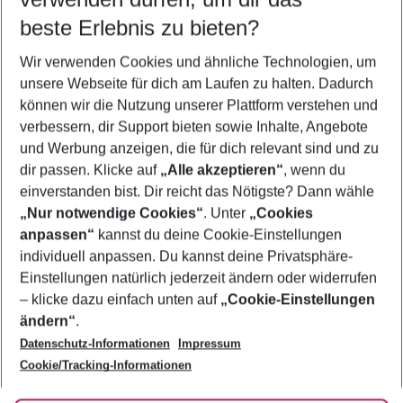
10.08.26
–
08.08.27
5-8 Nächte
beste Erlebnis zu bieten?
Wer wird verreisen
Wir verwenden Cookies und ähnliche Technologien, um
2 Erwachsene
Keine Kinder
unsere Webseite für dich am Laufen zu halten. Dadurch
können wir die Nutzung unserer Plattform verstehen und
Mehr Filter anzeigen
verbessern, dir Support bieten sowie Inhalte, Angebote
und Werbung anzeigen, die für dich relevant sind und zu
dir passen. Klicke auf
„Alle akzeptieren“
, wenn du
einverstanden bist. Dir reicht das Nötigste? Dann wähle
„Nur notwendige Cookies“
. Unter
„Cookies
anpassen“
kannst du deine Cookie-Einstellungen
Footer
Footer navigation
individuell anpassen. Du kannst deine Privatsphäre-
Über uns
Einstellungen natürlich jederzeit ändern oder widerrufen
AGB
– klicke dazu einfach unten auf
„Cookie-Einstellungen
Service & Hilfe
Bestpreisgarantie
ändern“
.
Datenschutz-Informationen
Impressum
Agenturbetreuung
Cookie-Einstellungen ändern
Folge uns
Barrierefreies Reisen
Cookie/Tracking-Informationen
Cookie-Richtlinie
Check-in
Datenschutz