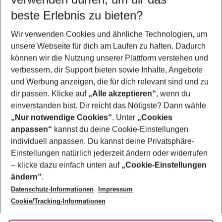
11.08.26
–
09.08.27
5-8 Nächte
beste Erlebnis zu bieten?
Wer wird verreisen
Wir verwenden Cookies und ähnliche Technologien, um
2 Erwachsene
Keine Kinder
unsere Webseite für dich am Laufen zu halten. Dadurch
können wir die Nutzung unserer Plattform verstehen und
Mehr Filter anzeigen
verbessern, dir Support bieten sowie Inhalte, Angebote
und Werbung anzeigen, die für dich relevant sind und zu
dir passen. Klicke auf
„Alle akzeptieren“
, wenn du
einverstanden bist. Dir reicht das Nötigste? Dann wähle
„Nur notwendige Cookies“
. Unter
„Cookies
anpassen“
kannst du deine Cookie-Einstellungen
Footer
Footer navigation
individuell anpassen. Du kannst deine Privatsphäre-
Über uns
Einstellungen natürlich jederzeit ändern oder widerrufen
AGB
– klicke dazu einfach unten auf
„Cookie-Einstellungen
Service & Hilfe
Bestpreisgarantie
ändern“
.
Datenschutz-Informationen
Impressum
Agenturbetreuung
Cookie-Einstellungen ändern
Folge uns
Barrierefreies Reisen
Cookie/Tracking-Informationen
Cookie-Richtlinie
Check-in
Datenschutz