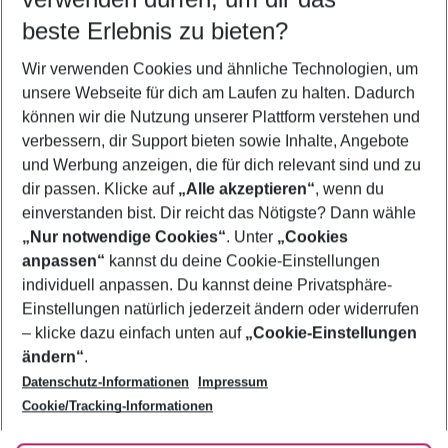
10.08.26
–
08.08.27
5-8 Nächte
beste Erlebnis zu bieten?
Wer wird verreisen
Wir verwenden Cookies und ähnliche Technologien, um
2 Erwachsene
Keine Kinder
unsere Webseite für dich am Laufen zu halten. Dadurch
können wir die Nutzung unserer Plattform verstehen und
Mehr Filter anzeigen
verbessern, dir Support bieten sowie Inhalte, Angebote
und Werbung anzeigen, die für dich relevant sind und zu
dir passen. Klicke auf
„Alle akzeptieren“
, wenn du
einverstanden bist. Dir reicht das Nötigste? Dann wähle
„Nur notwendige Cookies“
. Unter
„Cookies
anpassen“
kannst du deine Cookie-Einstellungen
Footer
Footer navigation
individuell anpassen. Du kannst deine Privatsphäre-
Über uns
Einstellungen natürlich jederzeit ändern oder widerrufen
AGB
– klicke dazu einfach unten auf
„Cookie-Einstellungen
Service & Hilfe
Bestpreisgarantie
ändern“
.
Datenschutz-Informationen
Impressum
Agenturbetreuung
Cookie-Einstellungen ändern
Folge uns
Barrierefreies Reisen
Cookie/Tracking-Informationen
Cookie-Richtlinie
Check-in
Datenschutz