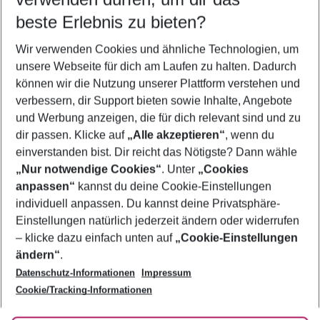
09.08.26
–
07.08.27
5-8 Nächte
beste Erlebnis zu bieten?
Wer wird verreisen
Wir verwenden Cookies und ähnliche Technologien, um
2 Erwachsene
Keine Kinder
unsere Webseite für dich am Laufen zu halten. Dadurch
können wir die Nutzung unserer Plattform verstehen und
Mehr Filter anzeigen
verbessern, dir Support bieten sowie Inhalte, Angebote
und Werbung anzeigen, die für dich relevant sind und zu
dir passen. Klicke auf
„Alle akzeptieren“
, wenn du
einverstanden bist. Dir reicht das Nötigste? Dann wähle
„Nur notwendige Cookies“
. Unter
„Cookies
anpassen“
kannst du deine Cookie-Einstellungen
Footer
Footer navigation
individuell anpassen. Du kannst deine Privatsphäre-
Über uns
Einstellungen natürlich jederzeit ändern oder widerrufen
AGB
– klicke dazu einfach unten auf
„Cookie-Einstellungen
Service & Hilfe
Bestpreisgarantie
ändern“
.
Datenschutz-Informationen
Impressum
Agenturbetreuung
Cookie-Einstellungen ändern
Folge uns
Barrierefreies Reisen
Cookie/Tracking-Informationen
Cookie-Richtlinie
Check-in
Datenschutz