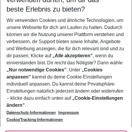
08.08.26
–
06.08.27
5-8 Nächte
beste Erlebnis zu bieten?
Wer wird verreisen
Wir verwenden Cookies und ähnliche Technologien, um
2 Erwachsene
Keine Kinder
unsere Webseite für dich am Laufen zu halten. Dadurch
können wir die Nutzung unserer Plattform verstehen und
Mehr Filter anzeigen
verbessern, dir Support bieten sowie Inhalte, Angebote
und Werbung anzeigen, die für dich relevant sind und zu
dir passen. Klicke auf
„Alle akzeptieren“
, wenn du
einverstanden bist. Dir reicht das Nötigste? Dann wähle
„Nur notwendige Cookies“
. Unter
„Cookies
anpassen“
kannst du deine Cookie-Einstellungen
Footer
Footer navigation
individuell anpassen. Du kannst deine Privatsphäre-
Über uns
Einstellungen natürlich jederzeit ändern oder widerrufen
AGB
– klicke dazu einfach unten auf
„Cookie-Einstellungen
Service & Hilfe
Bestpreisgarantie
ändern“
.
Datenschutz-Informationen
Impressum
Agenturbetreuung
Cookie-Einstellungen ändern
Folge uns
Barrierefreies Reisen
Cookie/Tracking-Informationen
Cookie-Richtlinie
Check-in
Datenschutz