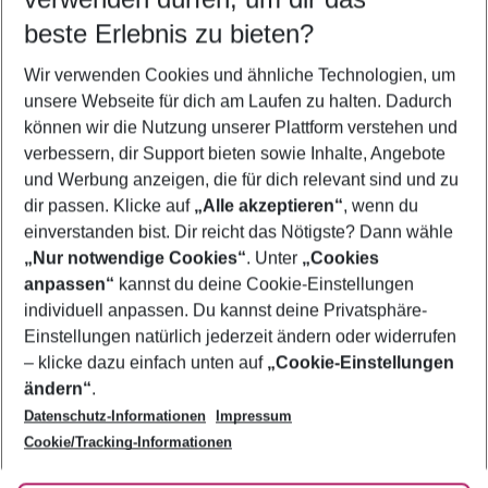
11.08.26
–
09.08.27
5-8 Nächte
beste Erlebnis zu bieten?
Wer wird verreisen
Wir verwenden Cookies und ähnliche Technologien, um
2 Erwachsene
Keine Kinder
unsere Webseite für dich am Laufen zu halten. Dadurch
können wir die Nutzung unserer Plattform verstehen und
Mehr Filter anzeigen
verbessern, dir Support bieten sowie Inhalte, Angebote
und Werbung anzeigen, die für dich relevant sind und zu
dir passen. Klicke auf
„Alle akzeptieren“
, wenn du
einverstanden bist. Dir reicht das Nötigste? Dann wähle
„Nur notwendige Cookies“
. Unter
„Cookies
anpassen“
kannst du deine Cookie-Einstellungen
Footer
Footer navigation
individuell anpassen. Du kannst deine Privatsphäre-
Über uns
Einstellungen natürlich jederzeit ändern oder widerrufen
AGB
– klicke dazu einfach unten auf
„Cookie-Einstellungen
Service & Hilfe
Bestpreisgarantie
ändern“
.
Datenschutz-Informationen
Impressum
Agenturbetreuung
Cookie-Einstellungen ändern
Folge uns
Barrierefreies Reisen
Cookie/Tracking-Informationen
Cookie-Richtlinie
Check-in
Datenschutz