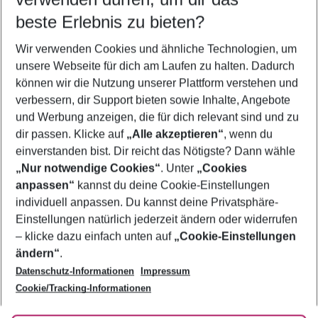
11.08.26
–
09.08.27
5-8 Nächte
beste Erlebnis zu bieten?
Wer wird verreisen
Wir verwenden Cookies und ähnliche Technologien, um
2 Erwachsene
Keine Kinder
unsere Webseite für dich am Laufen zu halten. Dadurch
können wir die Nutzung unserer Plattform verstehen und
Mehr Filter anzeigen
verbessern, dir Support bieten sowie Inhalte, Angebote
und Werbung anzeigen, die für dich relevant sind und zu
dir passen. Klicke auf
„Alle akzeptieren“
, wenn du
einverstanden bist. Dir reicht das Nötigste? Dann wähle
„Nur notwendige Cookies“
. Unter
„Cookies
anpassen“
kannst du deine Cookie-Einstellungen
Footer
Footer navigation
individuell anpassen. Du kannst deine Privatsphäre-
Über uns
Einstellungen natürlich jederzeit ändern oder widerrufen
AGB
– klicke dazu einfach unten auf
„Cookie-Einstellungen
Service & Hilfe
Bestpreisgarantie
ändern“
.
Datenschutz-Informationen
Impressum
Agenturbetreuung
Cookie-Einstellungen ändern
Folge uns
Barrierefreies Reisen
Cookie/Tracking-Informationen
Cookie-Richtlinie
Check-in
Datenschutz