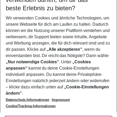
12.08.26
–
10.08.27
5-8 Nächte
beste Erlebnis zu bieten?
Wer wird verreisen
Wir verwenden Cookies und ähnliche Technologien, um
2 Erwachsene
Keine Kinder
unsere Webseite für dich am Laufen zu halten. Dadurch
können wir die Nutzung unserer Plattform verstehen und
Mehr Filter anzeigen
verbessern, dir Support bieten sowie Inhalte, Angebote
und Werbung anzeigen, die für dich relevant sind und zu
dir passen. Klicke auf
„Alle akzeptieren“
, wenn du
einverstanden bist. Dir reicht das Nötigste? Dann wähle
„Nur notwendige Cookies“
. Unter
„Cookies
anpassen“
kannst du deine Cookie-Einstellungen
Footer
Footer navigation
individuell anpassen. Du kannst deine Privatsphäre-
Über uns
Einstellungen natürlich jederzeit ändern oder widerrufen
AGB
– klicke dazu einfach unten auf
„Cookie-Einstellungen
Service & Hilfe
Bestpreisgarantie
ändern“
.
Datenschutz-Informationen
Impressum
Agenturbetreuung
Cookie-Einstellungen ändern
Folge uns
Barrierefreies Reisen
Cookie/Tracking-Informationen
Cookie-Richtlinie
Check-in
Datenschutz