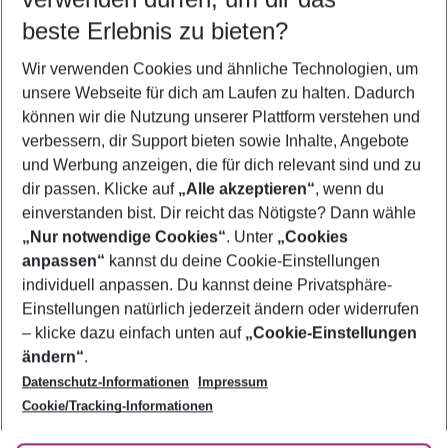
09.08.26
–
07.08.27
5-8 Nächte
beste Erlebnis zu bieten?
Wer wird verreisen
Wir verwenden Cookies und ähnliche Technologien, um
2 Erwachsene
Keine Kinder
unsere Webseite für dich am Laufen zu halten. Dadurch
können wir die Nutzung unserer Plattform verstehen und
Mehr Filter anzeigen
verbessern, dir Support bieten sowie Inhalte, Angebote
und Werbung anzeigen, die für dich relevant sind und zu
dir passen. Klicke auf
„Alle akzeptieren“
, wenn du
einverstanden bist. Dir reicht das Nötigste? Dann wähle
„Nur notwendige Cookies“
. Unter
„Cookies
anpassen“
kannst du deine Cookie-Einstellungen
Footer
Footer navigation
individuell anpassen. Du kannst deine Privatsphäre-
Über uns
Einstellungen natürlich jederzeit ändern oder widerrufen
AGB
– klicke dazu einfach unten auf
„Cookie-Einstellungen
Service & Hilfe
Bestpreisgarantie
ändern“
.
Datenschutz-Informationen
Impressum
Agenturbetreuung
Cookie-Einstellungen ändern
Folge uns
Barrierefreies Reisen
Cookie/Tracking-Informationen
Cookie-Richtlinie
Check-in
Datenschutz