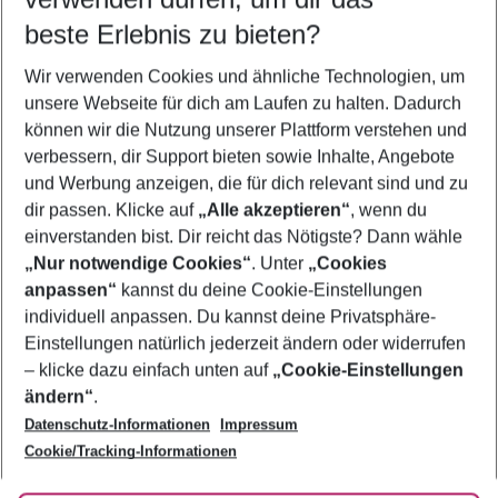
12.08.26
–
10.08.27
5-8 Nächte
beste Erlebnis zu bieten?
Wer wird verreisen
Wir verwenden Cookies und ähnliche Technologien, um
2 Erwachsene
Keine Kinder
unsere Webseite für dich am Laufen zu halten. Dadurch
können wir die Nutzung unserer Plattform verstehen und
Mehr Filter anzeigen
verbessern, dir Support bieten sowie Inhalte, Angebote
und Werbung anzeigen, die für dich relevant sind und zu
dir passen. Klicke auf
„Alle akzeptieren“
, wenn du
einverstanden bist. Dir reicht das Nötigste? Dann wähle
„Nur notwendige Cookies“
. Unter
„Cookies
anpassen“
kannst du deine Cookie-Einstellungen
Footer
Footer navigation
individuell anpassen. Du kannst deine Privatsphäre-
Über uns
Einstellungen natürlich jederzeit ändern oder widerrufen
AGB
– klicke dazu einfach unten auf
„Cookie-Einstellungen
Service & Hilfe
Bestpreisgarantie
ändern“
.
Datenschutz-Informationen
Impressum
Agenturbetreuung
Cookie-Einstellungen ändern
Folge uns
Barrierefreies Reisen
Cookie/Tracking-Informationen
Cookie-Richtlinie
Check-in
Datenschutz