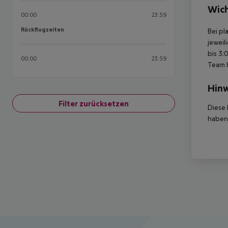
Wich
00:00
23:59
Rückflugzeiten
Rückflugzeiten
Bei pl
jeweil
bis 3:
00:00
23:59
Team 
Hinw
Filter zurücksetzen
Diese 
haben,
Footer