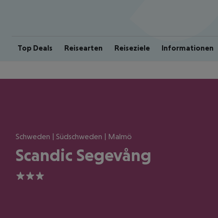
Top Deals
Reisearten
Reiseziele
Informationen
Schweden | Südschweden | Malmö
Scandic Segevång
3