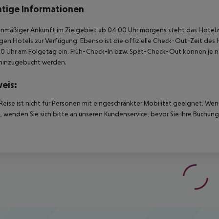
tige Informationen
anmäßiger Ankunft im Zielgebiet ab 04:00 Uhr morgens steht das Hotelz
igen Hotels zur Verfügung. Ebenso ist die offizielle Check-Out-Zeit des 
00 Uhr am Folgetag ein. Früh-Check-In bzw. Spät-Check-Out können je n
hinzugebucht werden.
eis:
Reise ist nicht für Personen mit eingeschränkter Mobilität geeignet. We
 wenden Sie sich bitte an unseren Kundenservice, bevor Sie Ihre Buchung