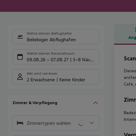
Wähle deinen Abflughafen
Ang
Beliebiger Abflughafen
Hote
Wähle deinen Reisezeitraum
Scan
09.08.26
–
07.08.27
5-8 Nächte
Dieses
Wer wird verreisen
entfer
2 Erwachsene
Keine Kinder
Café, 
Zim
Zimmer & Verpflegung
Badez
Inter
Zimmertypen wählen
Ver