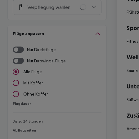
Verpflegung wählen
Frühst
Spor
Flüge anpassen
Fitnes
Nur Direktflüge
Well
Nur Eurowings-Flüge
Sauna
Alle Flüge
Mit Koffer
Unte
Ohne Koffer
Süßwas
Flugdauer
Flugdauer
Zusä
Bis zu 24 Stunden
Americ
Abflugzeiten
Abflugzeiten