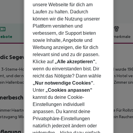
unsere Webseite für dich am
Laufen zu halten. Dadurch
können wir die Nutzung unserer
Plattform verstehen und
verbessern, dir Support bieten
ebote
Hotelbeschreibung
Hotelmerkmale
sowie Inhalte, Angebote und
lbeschreibung
Werbung anzeigen, die für dich
relevant sind und zu dir passen.
dic Segevång
Klicke auf
„Alle akzeptieren“
,
3
wenn du einverstanden bist. Dir
 3-Sterne-Hotel befindet sich in den Vororten von Malmö und wurde 196
reicht das Nötigste? Dann wähle
nt, und der nächste Bahnhof ist der Malmö Central Station. Das Hotel ver
ein Hallenbad, ein Freibad und ein Fitnesscenter/Gym. Alle 168 Zimmer s
„Nur notwendige Cookies“
.
Unter
„Cookies anpassen“
merbeschreibung
kannst du deine Cookie-
Einstellungen individuell
immer
Haartrockner
Direktwahltelefon
Minibar
Kühlschrank
Safe
Für Rolls
anpassen. Du kannst deine
netzugang
Wiege auf Bestellung
Extrabetten auf Bestellung: nein
Raucher
Privatsphäre-Einstellungen
natürlich jederzeit ändern oder
pflegung
widerrufen – klicke dazu einfach