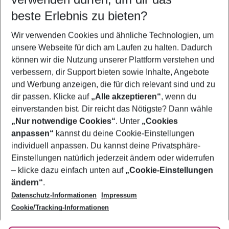
11.08.26
–
09.08.27
5-8 Nächte
beste Erlebnis zu bieten?
Wer wird verreisen
Wir verwenden Cookies und ähnliche Technologien, um
2 Erwachsene
Keine Kinder
unsere Webseite für dich am Laufen zu halten. Dadurch
können wir die Nutzung unserer Plattform verstehen und
Mehr Filter anzeigen
verbessern, dir Support bieten sowie Inhalte, Angebote
und Werbung anzeigen, die für dich relevant sind und zu
dir passen. Klicke auf
„Alle akzeptieren“
, wenn du
einverstanden bist. Dir reicht das Nötigste? Dann wähle
„Nur notwendige Cookies“
. Unter
„Cookies
anpassen“
kannst du deine Cookie-Einstellungen
Footer
Footer navigation
individuell anpassen. Du kannst deine Privatsphäre-
Über uns
Einstellungen natürlich jederzeit ändern oder widerrufen
AGB
– klicke dazu einfach unten auf
„Cookie-Einstellungen
Service & Hilfe
Bestpreisgarantie
ändern“
.
Datenschutz-Informationen
Impressum
Agenturbetreuung
Cookie-Einstellungen ändern
Folge uns
Barrierefreies Reisen
Cookie/Tracking-Informationen
Cookie-Richtlinie
Check-in
Datenschutz