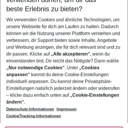
09.08.26
–
07.08.27
5-8 Nächte
beste Erlebnis zu bieten?
Wer wird verreisen
Wir verwenden Cookies und ähnliche Technologien, um
2 Erwachsene
Keine Kinder
unsere Webseite für dich am Laufen zu halten. Dadurch
können wir die Nutzung unserer Plattform verstehen und
Mehr Filter anzeigen
verbessern, dir Support bieten sowie Inhalte, Angebote
und Werbung anzeigen, die für dich relevant sind und zu
dir passen. Klicke auf
„Alle akzeptieren“
, wenn du
einverstanden bist. Dir reicht das Nötigste? Dann wähle
„Nur notwendige Cookies“
. Unter
„Cookies
anpassen“
kannst du deine Cookie-Einstellungen
Footer
Footer navigation
individuell anpassen. Du kannst deine Privatsphäre-
Über uns
Einstellungen natürlich jederzeit ändern oder widerrufen
AGB
– klicke dazu einfach unten auf
„Cookie-Einstellungen
Service & Hilfe
Bestpreisgarantie
ändern“
.
Datenschutz-Informationen
Impressum
Agenturbetreuung
Cookie-Einstellungen ändern
Folge uns
Barrierefreies Reisen
Cookie/Tracking-Informationen
Cookie-Richtlinie
Check-in
Datenschutz